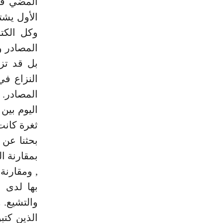
المضي في 
الأول يشت
وكل الكت
المصادر و
بل قد تزي
النزاع في
المصادر.
اليوم بين
ثغرة كانت 
بحثنا عن
بمقارنة ا
, ومقارنة
بها لدى 
والتشيع. 
الذين كتب