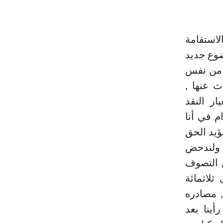
لاستقامة
ضوع جديد
ه من نفس
ث عنها ,
ار النقد
ام في أنا
ؤيد الحق
, ولندحض
ن التصوف
لاثمائة
 مصادره
أينا بعد