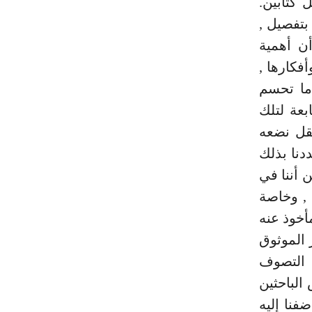
 كتابين.
بتفصيل ,
ن أهمية
فكارها ,
 ما تحسم
بعة لتلك
قل نضعه
دنا بذلك
ن أننا في
, وخاصة
أخوذ عنه
 الموثوق
 التصوف
الباحثين
فنا إليه