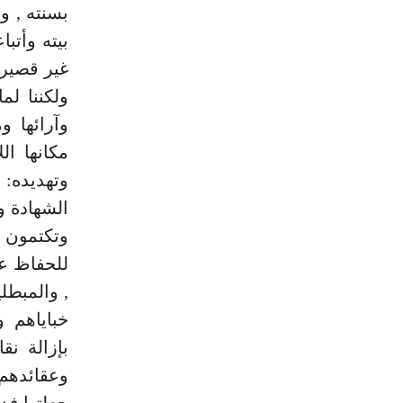
بسنته , و
بيته وأتب
غير قصير ,
ولكننا لم
وآرائها و
مكانها ال
للحفاظ عل
, والمبطل
خباياهم و
بإزالة ن
وعقائدهم 
جعلتها فد