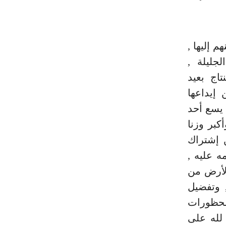
 إليها ,
جليلة ,
اج بعيد
إيداعها
 يسع أحد
كبر وزنا
ن إشتراك
ه عليه ,
الأرض من
 وتفضيل
لمحظورات
 لله على