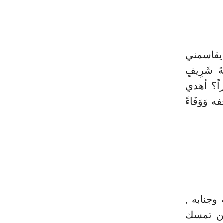
ه يقاسمني
 شَرِيفٍ
َراً؟ أهدي
 وَوَفَاءً
وجنابه ,
من تمسك