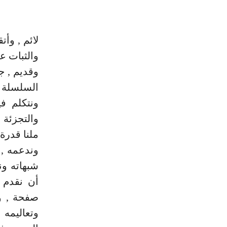
لائم , وأ
والثبات ع
وقديم , ج
السلسلة ا
ونتكلم في
والتجزئة و
ملنا قدرة
وندعمه , 
شبهاته ون
أن نقدم 
صفحة , و
وتعاليمه 