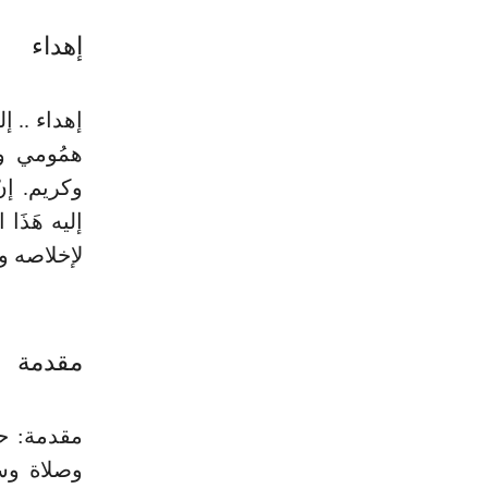
إهداء
إهداء .. إ
همُومي وآ
وكريم. إنْ 
إليه هَذَا 
لإخلاصه وإ
مقدمة
مقدمة: حم
وصلاة وس