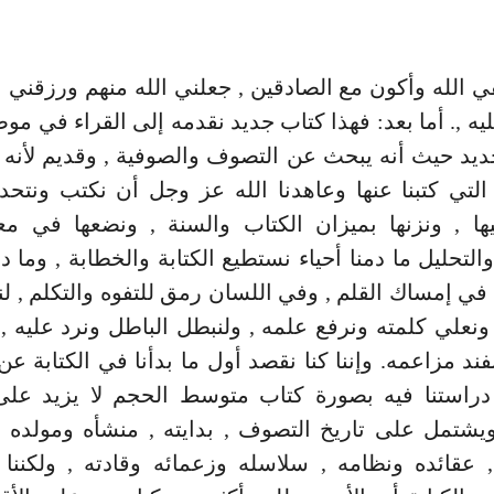
تقي الله وأكون مع الصادقين , جعلني الله منهم ورزقني ا
ليه ,. أما بعد: فهذا كتاب جديد نقدمه إلى القراء في مو
ديد حيث أنه يبحث عن التصوف والصوفية , وقديم لأن
لتي كتبنا عنها وعاهدنا الله عز وجل أن نكتب ونتحد
ها , ونزنها بميزان الكتاب والسنة , ونضعها في معي
التحليل ما دمنا أحياء نستطيع الكتابة والخطابة , وما د
 في إمساك القلم , وفي اللسان رمق للتفوه والتكلم , لن
ونعلي كلمته ونرفع علمه , ولنبطل الباطل ونرد عليه 
فند مزاعمه. وإننا كنا نقصد أول ما بدأنا في الكتابة ع
دراستنا فيه بصورة كتاب متوسط الحجم لا يزيد على ث
يشتمل على تاريخ التصوف , بدايته , منشأه ومولده ,
, عقائده ونظامه , سلاسله وزعمائه وقادته , ولكننا ر