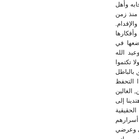
ابه وأهل
 منذ زمن
والإقدام.
وأفكارها
وضعها في
عيد الله
يكتمون الحق وهم يعلمون} (¬1). و {ولا تكتموا
لبسون الحق بالباطل
 يكن هذا التحفظ
 الغالين
دينا إلى
الحقيقية
أسرارهم
لي وعرضي
ي ومماتي