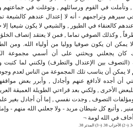
, وتأملت في القوم ورسائلهم , وتوغلت في جماعتهم و
سيرهم وتراجمهم - أنه لا إعتدال عندهم كالشيعة تما
عندهم كالعنقاء في الطيور , والشيعي لا يكون شيعيا إلا 
طرفاً , وكذلك الصوفي تماما , فمن لا يعتقد إتصاف الخل
لا يمكن ان يكون صوفيا ووليا من أولياء الله. ومن ال
 كان يجعلني ويحثني على أن أسمي مجموعة الكت
 (التصوف بين الإعتدال والتطرف) ولكنني لما كتبت 
 لا يمكن أن يناسب تلك المجموعة من الناس لعدم وجود 
ي أن أجده لأدافع عنهم وأجادل , وأبرر بعض مواقفه
للبعض الأخرى , ولكني بعد قراءتي الطويلة العميقة العر
مؤلفات التصوف , وجدت نفسي , إما أن أجادل بغير علم
نير , وأتبع كل شيطان مريد - ولا جعلني الله منهم - وإم
أخاف في الله لومة ¬