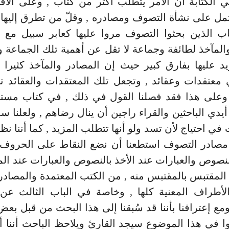
الكتابة أن الأمر يتطلب أكثر من كتاب , وعلى الأقل
مل على نشأة التصوف ومصادره , وقلّ من تطرق إليها 
اب الذين بحثوا التصوف مروا عليها كعابر سبيل مع أ
المآخذ لطائفة وجماعة لا تقل عن أهمية تلك الجماعة وأ
د عليها بفارق كبير حيث إن المصادر والمآخذ كثيرا
 معتقدات وعقائد , وتجعل تلك المعتقدات والعقائد تا
 وعلى هذا فقد فصلنا القول في ذلك , في كتاب مست
 أيدي الباحثين والقراء راجين أن ينال رضاهم , ولعلنا سد
في احتياج لأن تسد ولو أنها تتطلب المزيد , كما أننا نظ
 مصادر التصوف استطعنا أن نضع النقاط على الحروف 
لنصوص والعبارات عند الأخذ بالنصوص والعبارات عند الم
 المقتبس بالمقتبس منه , من الكتب المعتمدة والمصادر
الأطراف المعنية كلها , وخاصة في الباب الثالث عن
ومع إعترافنا بأننا قد سُبقنا إلى هذا البحث من قبل بعض 
وا في هذا الموضوع سيجد القارئ ويلاحظ الباحث أننا أض