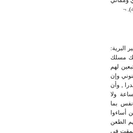
 البرية:
لك مسلك
بعين لهم
وني وإن
ا , وأن
اعة ولا
اً مقدوراً} (¬2) و {كل نفس بما
ذين أساءوا
م الطعن
تعمقت في