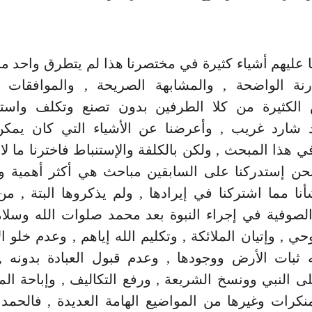
 عليهم أشياء كثيرة في مختصرنا هذا لم يتطرق واحد منهم
رنة الواضحة , والمشابهة الصريحة , والموافقات ال
الكثيرة من كلا الطرفين بدون تصنع وتكلف واستنت
 شارد غريب , وأعرضنا عن الأشياء التي كان يمكن 
في هذا المبحث , ولكن بالكلفة والإستنباط فاخترنا ما لا
نحن إستدركنا على السابقين مباحث هي أكثر أهمية وأ
ا مما اشتركنا في إيرادها , ولم يذكروها البتة , م
لصوفية في إجراء النبوة بعد محمد صلوات الله وسلام
حي , وإتيان الملائكة , وتكليم الله إياهم , وعدم خلو 
بات الأرض ووجودها , وعدم قبول العبادة بدونه ,
 النبي وونسخ الشريعة , ورفع التكاليف , وإباحة ا
منكرات وغيرها من المواضيع الهامة العديدة , فالحمد