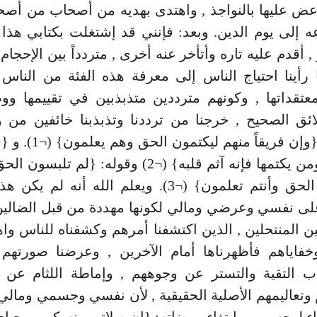
عض عليها بالنواجذ , واهتدى بهديه من أصحاب من أصح
اعه إلى يوم الدين. وبعد: فإنني قد إشتغلت بكتابي هذا
 أقدم عليه تاره وأتأخر عنه أخرى , متردداً بين الإحجام 
ا رأينا احتياج الناس إلى معرفة هذه الفئة من الناس 
معتقداتها , وكونهم مترددين متذبذبين في تقييمها و
لائق الصحيح , خرجنا من ترددنا وتذبذبنا خائفين من و
وتهديده: {وإن فريقاً منهم ل
الشهادة ومن يكتمها فإنه آثم قلبه} (¬2) وقوله: {لم ت
وتكتمون الحق وأنتم تعلمون} (¬3). ويعلم الله أنه لم
ى نفسي وعرضي ومالي لكونها مهددة من قبل الضالين,
ين المنتحلين , الذين اكتشفنا أمرهم وكشفناه للناس واهت
خفاياهم فأظهرناها أمام الآخرين , وعرضنا صورتهم 
قاب التقية والتستر عن وجوههم , وإماطة اللثام عن 
وتعاليمهم الأصلية الحقيقية , لأن نفسي وجسمي وما
اء لوجه ربي وابتغاء مرضاته: {إن صلاتي ونسكي ومحيا