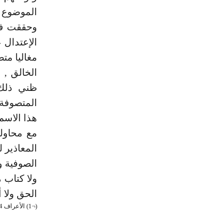
الموضوع 
وحققت في 
الإعتدال 
مغاليا مت
الخالق , 
ظني ذلك
المتصوفة
هذا الاسم
مع محاولت
المعاذير 
الصوفية و
ولا كتاب م
الحق ولا 
(¬1) الأعراف 34. (¬2) الأحزاب 38. (¬3) المدثر 38.