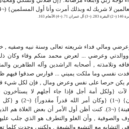
المين لا شريك له وبذلك أمرت وأنا أول المسلمين} (¬4). ¬
ضي ومالي فداء شريعته تعالى وسنة نبيه وصفيه , خير
ووالدتي وعرضي ... لعرض محمد منكم وقاء وكان ذ
فاقه وتلامذته , أصحابه الراشدين وآله الطاهرين والمت
فدت نفسي وما ملكت يميني ... فوارس صدقوا فيهم ظن
م يكن حرصا على نفس وعرض ومال , فإن لكل شيء قدر
 لآت {ولكل أمة أجل فإذا جاء أجلهم لا يستأخرون س
يستقدمون} (¬1) {وكان أمر الله قدر
كسبت رهينة} (¬3). كنت أظن أول الأمر أن بعض الغلاة هم ال
وف والصوفية , وأن الغلو والتطرف هو الذي جلب عليه
ي التشابه مع التشيع والشيعة , ولكنني وجدت كلما 