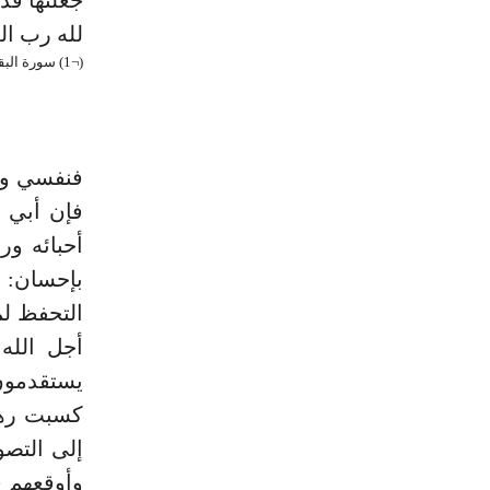
لله رب الع
(¬1) سورة البقرة 146 (¬2) البقرة 283. (¬3) آل عمران 71. (¬4) الأنعام 163.
فنفسي وعر
فإن أبي 
أحبائه ور
بإحسان: 
التحفظ ل
أجل الله
إلى التص
وأوقعهم ف