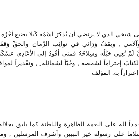
لى شيخي الذي لا يرتضي أن يُذكرَ اسْمُه كَيلا يضيع أجْرُ
لامي , ويقفُ وَرَائي في نوائِب الزّمان والحقِّ وَقفَةَ
لَمْ تُعِنِي خيْلُه وسِلاحُهُ فمتى أقُودُ إلى الأعَادِي عسْك
الكتابَ إحتراماً لشخصه , وحُبّاً لشمائِله ِ , وتقْديراً لمواقفه
عتزازاً به. المؤلف
داً لله على النعمة الظاهرة والباطنة كما يليق بجلاله 
لاما على رسوله خير النبيين وأشرف المرسلين , و