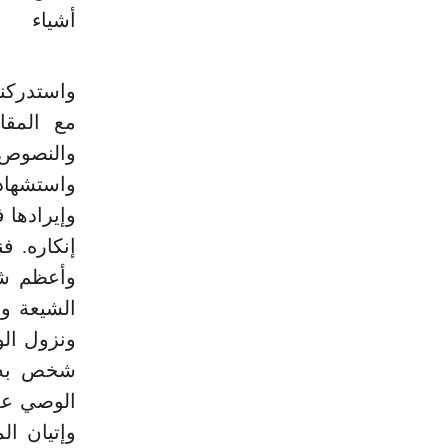
أشياء
واستدركنا
مع المقا
والنصوص 
واستشهاد
وإيرادها 
إنكاره. ف
وأعظم شأن
الشيعة وا
ونزول الو
شخص به ث
الوصي على
وإتيان ال