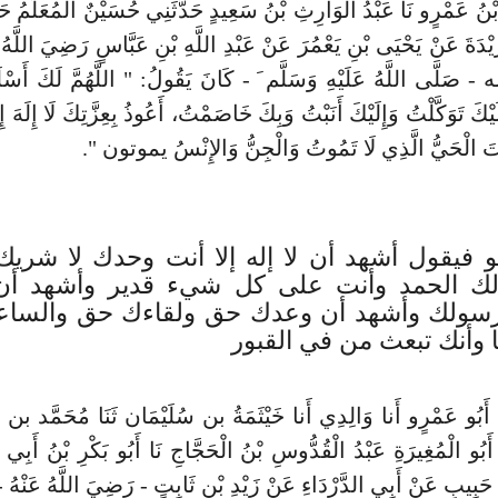
ابْنُ عَمْرٍو نَا عَبْدُ الْوَارِثِ بْنُ سَعِيدٍ حَدَّثَنِي حُسَيْنٌ الْمُعَلِّمُ حَد
رَيْدَةَ عَنْ يَحْيَى بْنِ يَعْمُرَ عَنْ عَبْدِ اللَّهِ بْنِ عَبَّاسٍ رَضِيَ اللَّهُ
 صَلَّى اللَّهُ عَلَيْهِ وَسَلَّم َ - كَانَ يَقُولُ: " اللَّهُمَّ لَكَ أَسْل
ْكَ تَوَكَّلْتُ وَإِلَيْكَ أَنَبْتُ وَبِكَ خَاصَمْتُ، أَعُوذُ بِعِزَّتِكَ لَا إِلَهَ إِ
ْتَ الْحَيُّ الَّذِي لَا تَمُوتُ وَالْجِنُّ وَالإِنْسُ يموتون ".
 فيقول أشهد أن لا إله إلا أنت وحدك لا شري
لك الحمد وأنت على كل شيء قدير وأشهد أن
سولك وأشهد أن وعدك حق ولقاءك حق والساعة آ
 وأنك تبعث من في القبور
نَا أَبُو عَمْرٍو أَنا وَالِدِي أَنا خَيْثَمَةُ بن سُلَيْمَان ثَنَا مُحَمَّد 
أَبُو الْمُغِيرَةِ عَبْدُ الْقُدُّوسِ بْنُ الْحَجَّاجِ نَا أَبُو بَكْرِ بْنُ أَبِي 
حَبِيبٍ عَنْ أَبِي الدَّرْدَاءِ عَنْ زَيْدِ بْنِ ثَابِتٍ - رَضِيَ اللَّهُ عَنْهُ -