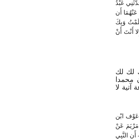
َّثَنِي عَبْدُ
 عَنْهُمَا أَن
َمْتُ وَبِكَ
لا أَنْتَ أَنْ
ك لك لك
 محمدا
تية لا
بن عَوْف ابْن
مَرْيَمَ عَنْ
 أَن النَّبِي