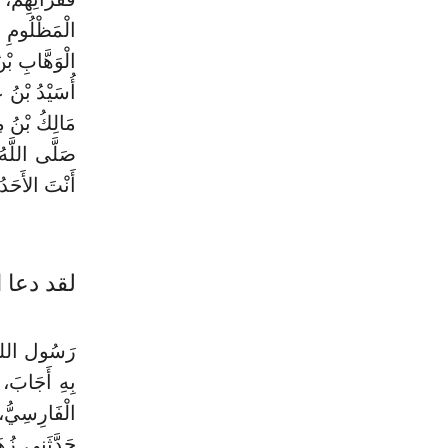
الْوَهَّابِ بْ
أُسَيْدُ بْنُ 
مَالِكُ بْنُ مِ
صَلَّى اللَّهُ 
أَنْتَ الأَحَدُ
لقد دعا 
رَسُول الله - 
الْفَارِسِيُّ
حَدَّثَنِي زُه