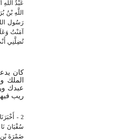
عَبْدُ اللَّهِ 
اللَّهِ بْنُ بُ
رَسُول الله -
آمَنْتُ وَعَلَي
تُضِلَّنِي أَن
كان يدعو
الملك و
عبدك ور
ريب فيها
2 - أَخْبَرَ
سُفْيَانَ نَا 
ضَمْرَةَ بْنِ 