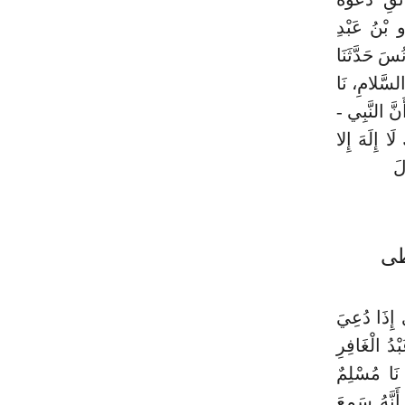
أَخْبَرَنَا أَبُو عَمْرِو بْنُ عَبْدِ
سَ حَدَّثَنَا
لسَّلامِ، نَا
نَّ النَّبِي -
َا إِلَهَ إِلا
لَ
طى
 إِذَا دُعِيَ
ُّ أَنا عَبْدُ الْغَافِرِ
نَا مُسْلِمٌ
َنَّهُ سَمِعَ