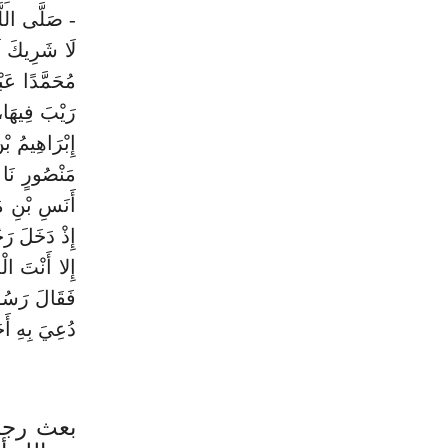
- صَلَّى اللَّه
لَا شَرِيكَ لَ
مُحَمَّدًا عَب
إِبْرَاهِيمُ بْ
مَنْصُورٍ نَا
أَنَسِ بْنِ م
إِذْ دَخَلَ رَج
إِلا أَنْتَ ال
فَقَالَ رَسُول
دُعِيَ بِهِ أَ
بعث رجل