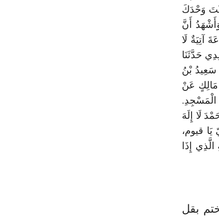
َنْتَ وَحْدَكَ
َشْهَدُ أَنَّ
َ آتِيَةٌ لَا
مْرٍو أَنا وَالِدِي حَدَّثَنَا
ا سَعِيدُ بْنُ
مَالِكٍ عَنْ
الْمَسْجِدِ.
ْدَ لَا إِلَهَ
َيّ يَا قيوم،
الَّذِي إِذَا
تم بقل