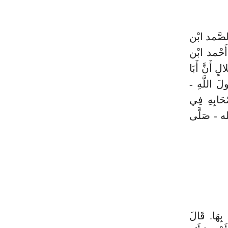
 الصَّمد ابْن
 أَحْمد ابْن
ٍ أَنَّ أَبَا
ولَ اللَّهِ -
ْحَابِهِ فِي
له - صَلَّى
 بِهَا. قَالَ