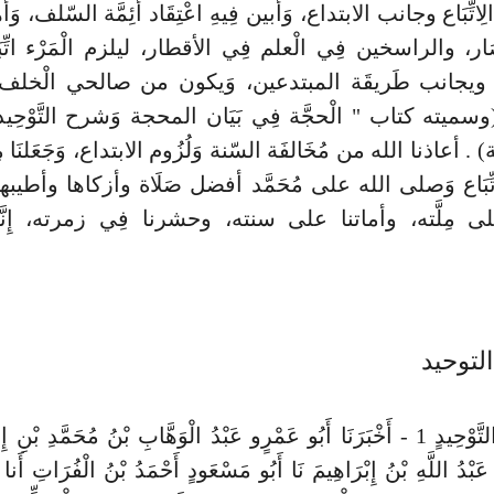
ِّبَاع وجانب الابتداع، وَأبين فِيهِ اعْتِقَاد أَئِمَّة السّلف، و
صَار، والراسخين فِي الْعلم فِي الأقطار، ليلزم الْمَرْء اتِّبَاع ا
ويجانب طَريقَة المبتدعين، وَيكون من صالحي الْخل
سميته كتاب " الْحجَّة فِي بَيَان المحجة وَشرح التَّوْحِ
. أعاذنا الله من مُخَالفَة السّنة وَلُزُوم الابتداع، وَجَعَلنَا م
تِّبَاع وَصلى الله على مُحَمَّد أفضل صَلَاة وأزكاها وأطيبه
ا على مِلَّته، وأماتنا على سنته، وحشرنا فِي زمرته، إِنَّه
لتوحيد
بَابٌ فِي التَّوْحِيدٍ 1 - أَخْبَرَنَا أَبُو عَمْرٍو عَبْدُ الْوَهَّابِ بْنُ مُحَمَّدِ بْ
َبْدُ اللَّهِ بْنُ إِبْرَاهِيمَ نَا أَبُو مَسْعَودٍ أَحْمَدُ بْنُ الْفُرَاتِ أَنا 