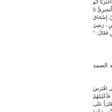
للَّهُ عَلَيْهِ وَسَلَّم َ - أَخْبِرُوهُ أَنَّ اللَّهَ يُحِبُّهُ ". 5 - أَخْبَرَنَا أَبُو
بَحِيرِيُّ نَا
ْنُ إِسْحَاقَ
َاسٍ - رَضِيَ
نِ فَقَالَ: "
د الصمد
الَى افْتَرَضَ
َأَعْلِمْهُمْ
َتُرَدُّ عَلَى
َّقِ دَعْوَةَ