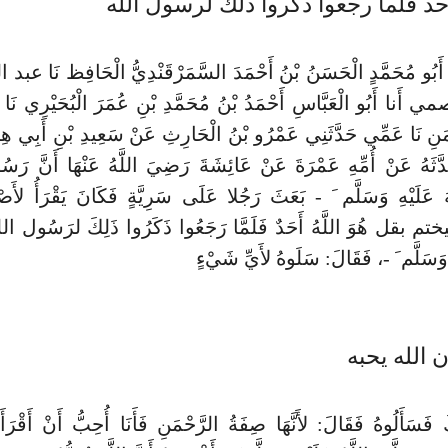
أحد فلما رجعوا ذكروا ذلك لرسول الله
نَا أَبُو مُحَمَّدٍ الْحَسَنُ بْنُ أَحْمَدَ السَّمَرْقَنْدِيُّ الْحَافِظ نَا عبد
َنا أَبُو الْعَبَّاسِ أَحْمَدُ بْنُ مُحَمَّدِ بْنِ عُمَرَ الْبُحَيْرِي نَا
مَنِ نَا عَمِّي حَدَّثَنِي عَمْرُو بْنُ الْحَارِثِ عَنْ سَعِيدِ بْنِ أَبِي هِلال
َّثَهُ عَنْ أُمِّهِ عَمْرَةَ عَنْ عَائِشَةَ رَضِيَ اللَّهُ عَنْهَا أَنَّ رَسُ
ُ عَلَيْهِ وَسَلَّم َ - بَعَثَ رَجُلا عَلَى سَرِيَّةٍ فَكَانَ يَقْرَأُ لأَص
م بقل هُوَ اللَّهُ أَحَدٌ فَلَمَّا رَجَعُوا ذَكَرُوا ذَلِكَ لرَسُول ال
ِ وَسَلَّم َ -، فَقَالَ: سَلَوهُ لأَيِّ شَيْءٍ
 الله يحبه
َ فَسَأَلُوهُ فَقَالَ: لأَنَّهَا صِفَةُ الرَّحْمَنِ فَأَنَا أُحِبُّ أَنْ أَقْرَأَ