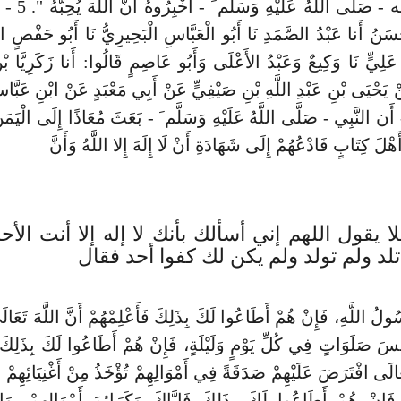
رَسُولُ الله - صَلَّى ا
سَنُ أَنا عَبْدُ الصَّمَدِ نَا أَبُو الْعَبَّاسِ الْبَحِيرِيُّ نَا أَبُو حَفْصٍ الْ
َلِيٍّ نَا وَكِيعٌ وَعَبْدُ الأَعْلَى وَأَبُو عَاصِمٍ قَالُوا: أَنا زَكَرِيَّا ب
نْ يَحْيَى بْنِ عَبْدِ اللَّهِ بْنِ صَيْفِيٍّ عَنْ أَبِي مَعْبَدٍ عَنْ ابْنِ عَبّ
َن النَّبِي - صَلَّى اللَّهُ عَلَيْهِ وَسَلَّم َ - بَعَثَ مُعَاذًا إِلَى الْيَمَ
أَهْلَ كِتَابٍ فَادْعُهُمْ إِلَى شَهَادَةِ أَنْ لَا إِلَهَ إِلا اللَّهُ وَأَنَّ
 يقول اللهم إني أسألك بأنك لا إله إلا أنت الأح
تلد ولم تولد ولم يكن لك كفوا أحد فقال
ولُ اللَّهِ، فَإِنْ هُمْ أَطَاعُوا لَكَ بِذَلِكَ فَأَعْلِمْهُمْ أَنَّ اللَّهَ تَعَ
ْسَ صَلَوَاتٍ فِي كُلِّ يَوْمٍ وَلَيْلَةٍ، فَإِنْ هُمْ أَطَاعُوا لَكَ بِذَلِكَ ف
َعَالَى افْتَرَضَ عَلَيْهِمْ صَدَقَةً فِي أَمْوَالِهِمْ تُؤْخَذُ مِنْ أَغْنِيَائِهِمْ ف
 فَإِنْ هُمْ أَطَاعُوا لَكَ بِذَلِكَ فَإِيَّاكَ وَكَرَائِمَ أَمْوَالِهِمْ، وَات