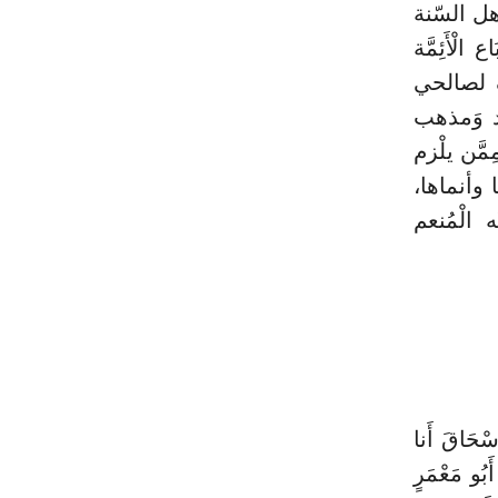
َأهل السّنة
لْأَئِمَّة
ف لصالحي
يد وَمذهب
ِمَّن يلْزم
ا وأنماها،
 الْمُنعم
نِ إِسْحَاقَ أَنا
أَبُو مَعْمَرٍ