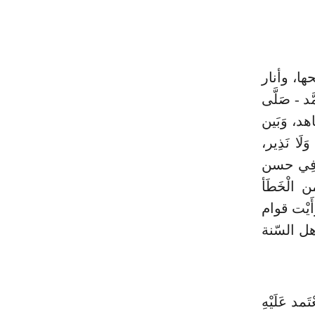
حها، وأنار
د - صَلَّى
اهد، وَبَين
لَا نَذِير،
ب فِي حسن
ن الْخَطَأ
َأَيْت قوام
أهل السّنة
د عَلَيْهِ