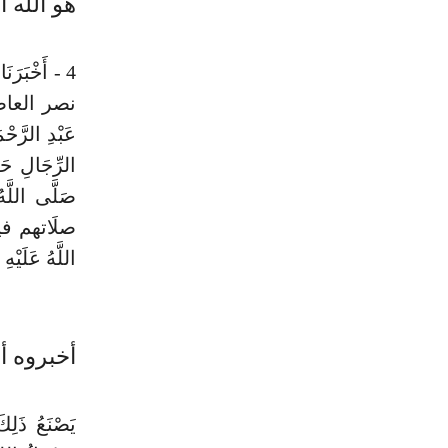
هو الله 
4 - أَخْبَرَ
نصر العاصمي أ
عَبْدِ الرَّحْ
الرِّجَالِ حَد
صَلَّى اللَّه
صلَاتهم فيخت
اللَّهُ عَلَيْه
أخبروه أن
يَصْنَعُ ذَلِك