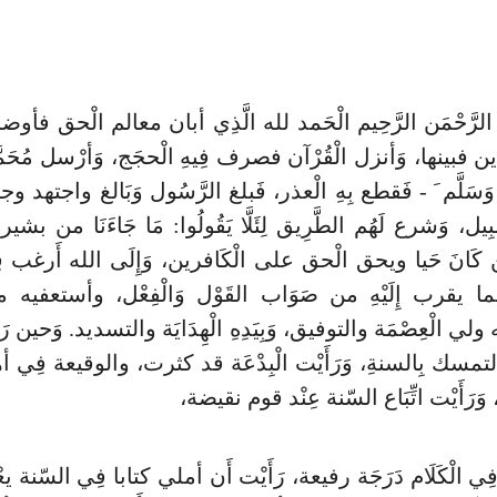
لرَّحْمَن الرَّحِيم الْحَمد لله الَّذِي أبان معالم الْحق فأوض
ن فبينها، وَأنزل الْقُرْآن فصرف فِيهِ الْحجَج، وَأرْسل مُحَمَّ
يْهِ وَسَلَّم َ - فَقطع بِهِ الْعذر، فَبلغ الرَّسُول وَبَالغ واجتهد وج
بِيل، وَشرع لَهُم الطَّرِيق لِئَلَّا يَقُولُوا: مَا جَاءَنَا من بشير وَ
كَانَ حَيا ويحق الْحق على الْكَافرين، وَإِلَى الله أَرغ
 لما يقرب إِلَيْهِ من صَوَاب القَوْل وَالْفِعْل، وأستعفيه م
ه ولي الْعِصْمَة والتوفيق، وَبِيَدِهِ الْهِدَايَة والتسديد. وَحين ر
 بالتمسك بِالسنةِ، وَرَأَيْت الْبِدْعَة قد كثرت، والوقيعة فِي 
َرَأَيْت اتِّبَاع السّنة عِنْد قوم نقيضة،
الْكَلَام دَرَجَة رفيعة، رَأَيْت أَن أملي كتابا فِي السّنة يعْتَم