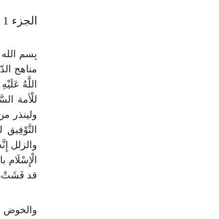
الجزء 1
بِسم الله ا
مناهج الدّي
اللَّهُ عَلَ
للْأمة السَّ
ولينذر من 
التَّوْفِيق
والزلل إِنَّ
الْإِسْلَام
قد فَشَتْ، و
والخوض فِي 