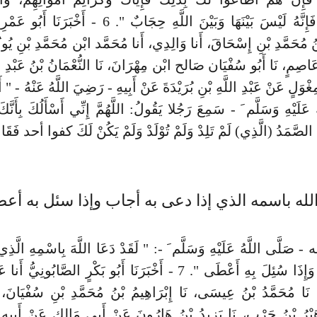
الْمَظْلُومِ فَإِنَّهُ لَيْسَ بَيْنَهَا وَبَيْنَ اللَّهِ حِجَابٌ ". 6 - 
نُ مُحَمَّدِ بْنِ إِسْحَاقَ، أَنا وَالِدِي، أَنا مُحَمَّد ابْن مُحَمَّدِ بْنِ يُونُ
عَاصِمٍ، نَا أَبُو سُفْيَان صَالح ابْن مِهْرَانَ، نَا النُّعْمَانُ بْنُ عَبْدِ ا
غْوَلٍ عَنْ عَبْدِ اللَّهِ بْنِ بُرَيْدَةَ عَنْ أَبِيهِ - رَضِيَ اللَّهُ عَنْهُ - " أَ
عَلَيْهِ وَسَلَّم َ - سَمِعَ رَجُلا يَقُولُ: اللَّهُمَّ إِنِّي أَسْأَلُكَ بِأَنَّكَ ل
 الصَّمَدُ (الَّذِي) لَمْ تَلِدْ وَلَمْ تُوْلَدْ وَلَمْ يَكُنْ لَكَ كفوا أحد فَقَا
الله باسمه الذي إذا دعى به أجاب وإذا سئل به أع
صَلَّى اللَّهُ عَلَيْهِ وَسَلَّم َ -: " لَقَدْ دَعَا اللَّهَ بِاسْمِهِ الَّذِي
بِهِ أَجَابَ، وَإِذَا سُئِلَ بِهِ أَعْطَى ". 7 - أَخْبَرَنَا أَبُو بَكْرٍ الصَّابُونِي
، نَا مُحَمَّدُ بْنُ عِيسَى، نَا إِبْرَاهِيمُ بْنُ مُحَمَّدِ بْنِ سُفْيَانَ، 
َيْرُ بْنُ حَرْبٍ، نَا يَزِيدُ بْنُ هَارُونَ عَنْ أَبِي مَالِكٍ عَنْ أَبِيهِ أ