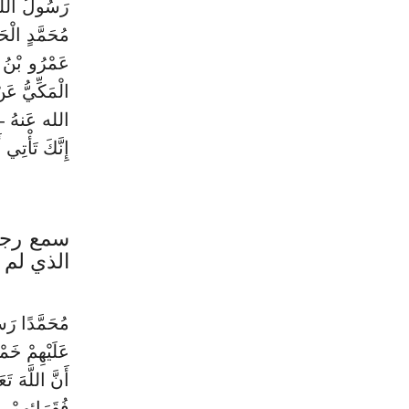
مُحَمَّدٍ الْحَ
عَمْرُو بْنُ ع
الْمَكِّيُّ عَ
الله عَنهُ - أ
إِنَّكَ تَأْتِي 
سمع رجلا
الذي لم 
مُحَمَّدًا رَسُ
عَلَيْهِمْ خَم
أَنَّ اللَّهَ ت
فُقَرَائِهِمْ،