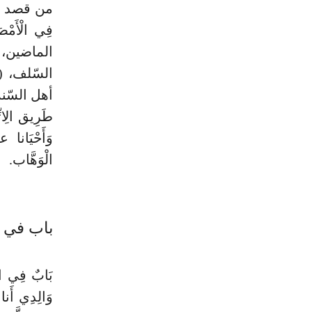
من قصد الِات
فِي الْأَمْ
الماضين، 
السّلف، (و
أهل السّنة) 
طَرِيق الِا
وَأَحْيَان
الْوَهَّاب.
باب في ا
وَالِدِي أَنا ع