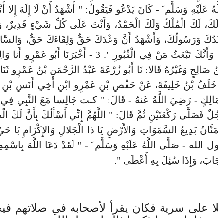
ُ عَلَيْهِ وَسَلَّم َ - كَانَ يَدْعُو فَيَقُولُ: " أَشْهَدُ أَنْ لَا إِلَهَ إِلا أ
كَ، لَكَ الْمُلْكُ وَلَكَ الْحَمْدُ، وَأَنْتَ عَلَى كُلِّ شَيْءٍ قَدِيرٌ، وَأ
ْدُكَ وَرَسُولُكَ، وَأَشْهَدُ أَنَّ وَعْدَكَ حَقٌّ وَلِقَاءَكَ حَقٌّ، وَالسَّاعَة
رَيْبَ فِيهَا، وَأَنَّكَ تَبْعَثُ مَنْ فِي الْقُبُورِ ". 3 - أَخْبَرَنَا أَبُو عَ
نُ صَالِحٍ وَغَيْرُهُ قَالا: نَا أَبُو زُرْعَةَ عَبْدُ الرَّحْمَنِ بْنُ عَمْرٍو ثَنَ
 خَلَفُ بْنُ خَلِيفَةَ، عَنْ حَفْصِ بْنِ عَمْرٍو ابْنِ أَخِي أَنَسِ بْنِ 
َالِكٍ - رَضِيَ اللَّهُ عَنهُ - قَالَ: " كنت جَالِسا مَعَ النَّبِي فِي 
ُلٌ فَصَلَّى رَكْعَتَيْنِ ثُمَّ قَالَ: " اللَّهُمَّ إِنِّي أَسْأَلُكَ بِأَنَّ لَكَ الْحَم
ْمَنَّانُ بَدِيعُ السَّمَوَاتِ وَالأَرْضِ يَا ذَا الْجَلالِ وَالإِكْرَامِ يَا ح
 الله - صَلَّى اللَّهُ عَلَيْهِ وَسَلَّم َ - " لَقَدْ دَعَا اللَّهَ بِاسْمِهِ 
جَابَ، وَإِذَا سُئِلَ بِهِ أَعْطَى ".
ا على سرية فكان يقرأ لأصحابه في صلاتهم فيخ