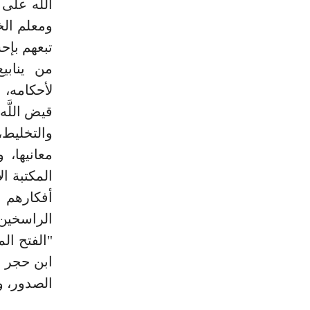
اللَّه عل
ومعلم الخ
تبعهم بإح
من ينابي
لأحكامه، 
قيض اللَّ
والتخليط،
معانيها، و
المكتبة ا
أفكارهم 
الراسخين،
"الفتح ال
ابن حجر ا
الصدور، و