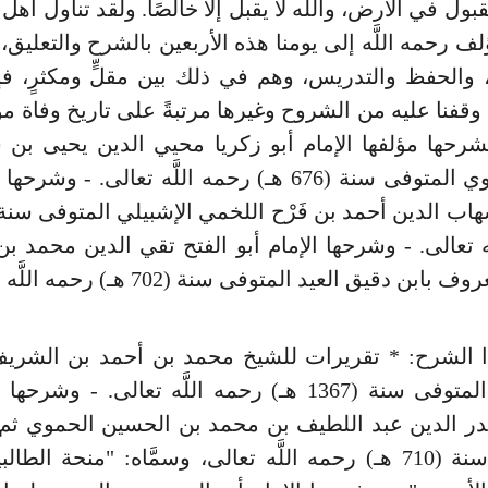
بول في الأرض، واللَّه لا يقبل إلا خالصًا. ولقد تناول أهل
ف رحمه اللَّه إلى يومنا هذه الأربعين بالشرح والتعليق، 
 والحفظ والتدريس، وهم في ذلك بين مقلٍّ ومكثرٍ، ف
وقفنا عليه من الشروح وغيرها مرتبةً على تاريخ وفاة مؤلف
شرحها مؤلفها الإمام أبو زكريا محيي الدين يحيى ب
مري النووي المتوفى سنة (676 هـ) رحمه اللَّه تعالى. - وش
َه تعالى. - وشرحها الإمام أبو الفتح تقي الدين محمد ب
بن دقيق العيد المتوفى سنة (702 هـ) رحمه اللَّه تعالى.
 الشرح: * تقريرات للشيخ محمد بن أحمد بن الشريف
المغربي المتوفى سنة (1367 هـ) رحمه اللَّه تعالى. - وشر
بدر الدين عبد اللطيف بن محمد بن الحسين الحموي ثم
المتوفى سنة (710 هـ) رحمه اللَّه تعالى، وسمَّاه: "منحة ال