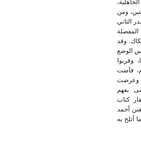
لجاهلية،
تين، ومن
ر الثاني
المفصلة
كاك. وقد
ئس الوضع
، وقربوا
لام، فآضت
ع، وعرضت
ًى بفهم
فار كتاب
فنن أحمد
 أثلج به