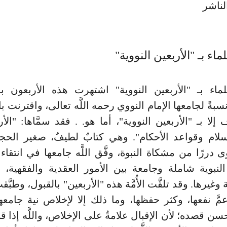
لناشر
لماء بـ "الأربعين النووية"
لماء بـ "الأربعين النووية" اشتهرت هذه الأربعون بـ"
نسبةً لجامعها الإمام النووي رحمه اللَّه تعالى، واقترنت ب
إلا بـ "الأربعين النووية"، أما هو. . فقد سمَّاها: "ال
سلام وقواعد الأحكام". وهي كتابٌ لطيفٌ، صغير الح
 دررًا من مشكاة النبوة، وفَّق اللَّه جامعها في انتقاء
نبوية شاملة وجامعة بين الأمور العقدية والفقهية، و
وغيرها. وقد تلقَّت الأُمَّة هذه "الأربعين" بالقبول، وطبَّ
عمَّ نفعها، وكثر حفظها، وما ذلك إلا لإخلاص نية جامعه
ن قصده؛ لأن الإقبال علامةٌ على الإخلاص، واللَّه إذا قبل