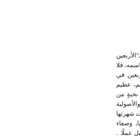
الأربعين
اسمه، فلا
أربعين في
جم، عظيم
 نخبةٍ من
الأصولية
قت شهرتها
ا، وصفاء
 عملًا. .