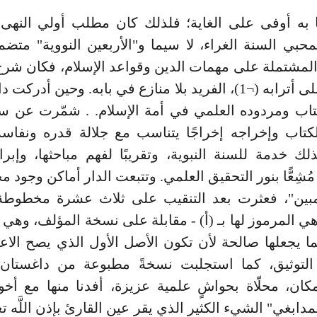
 به أوفى على الغاية؛ فلذلك كان مطلب أولي النهى،
بي السنة الغراء، لا سيما و"الأربعين النووية" متض
المشتملة على مهمات الدين وقواعد الإسلام، فكان شرح
المجلّي على أترابه (¬1)، الفريد بلا منازع في بابه. وحين أدرك
تاب ومردوده العلمي في أمة الإسلام. . شمّرت عن س
كتاب وإخراجه إخراجًا يتناسب مع جلالة قدره ونفاسة
ك خدمة للسنة النبوية، وتقريبًا لفهم مباحثها، وإبرا
مُشِعًّا بنور التحقيق العلمي. وتتبعت الدار أماكن وجود
لمبين"، فعثرت بعد التنقيب على ثلاث عشرة مخطوطة 
هي المرموز لها بـ (أ) - مقابلة على نسخة المؤلف، وهي 
 يجعلها صالحة لأن تكون الأصل الأول الذي يصح الاعت
لتوثيق، كما استجلبت نسخةً مطبوعة من داغستان،
كان، محلّاة بحواشٍ علمية عزيزة، أفدنا منها مع أخو
دابغي" الشيء الكثير الذي يقر عين القارئ بإذن اللَّه ت