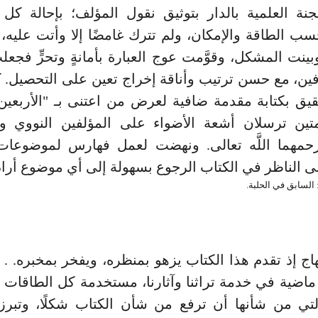
جنة العلمية بالدار بتوثيق نقول المؤلف؛ بإحالة كل
ب الطاقة والإمكان، ولم تترك غامضًا إلا وأتت عليه
ينت المشكل، وقوَّمت عوج العبارة بأمانةٍ وتحرٍّ فجعلت
ين، مع حسن ترتيب وأناقة إخراج تعين على التحصيل. 
قيق بكتابة مقدمة ضافية لعرض من اعتنى بـ "الأربعين
تين ترسلان أشعة الأضواء على المؤلفين النووي و
رحمهما اللَّه تعالى. ونهضت لعمل فهارس لموضوعات 
 الناظر في الكتاب الرجوع بسهولة إلى أي موضوع أراده
هاج إذ تقدم هذا الكتاب يزهو بمنظره، ويفخر بمخبره. . 
 ماضية في خدمة تراثنا وآثارنا، مستخدمة كل الطاقات 
التي من شأنها أن ترفع من شأن الكتاب شكلًا، وتبرز