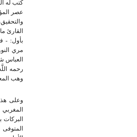
كتب له الق
عصر المؤل
والتحقيق،
القارئ ما 
بأول: - ف
رحمه اللّ
وهب المعروف با
وعلى هذا
البركات 