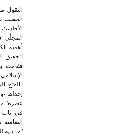
النقول ما
الخصب لمح
الأحاديث 
أهمية الك
لتحقيق ال
فقامت بذل
الإسلامي 
"الفتح ا
إحداها -و
عصره؛ مما
في باب ا
النفاسة م
"حاشية الم