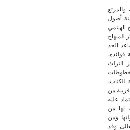
 والمرتع
منة أصول
 الهيتمي
ت دار المنهاج
اعد الجد
 فوائده،
ز التراث
 مخطوطات
للكتاب،
قريبة من
ماد عليه
 لها من
اتها ومن
عالى. وقد