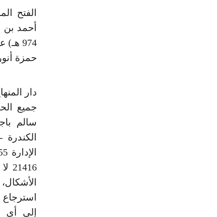
الفتح الم
974 هـ
حمزة أنور
جميع الحق
سالم باج
1416
الأشكال، 
استرجاع ا
إلى أي 