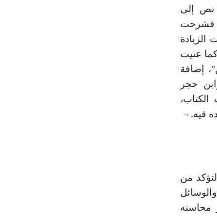
 نص إلى
، فشرحت
 الزيادة
كما عنيت
"، إضافة
ابن حجر
الكتاب،
 فيه. ¬
لتؤكد من
والوسائل
 محاسنه