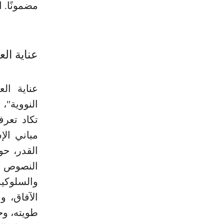
مضمونًا. ا
عناية الع
عناية الع
النووية"، 
تكاد تعرف 
مباني الإ
القدر، حوى
النصوص ال
والسلوكية 
الآفاق، و
طويته، وحس