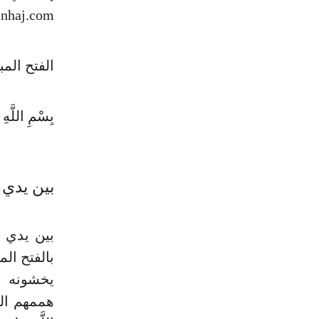
nhaj.com
الفتح المب
بِسْمِ اللَّهِ 
بين يدي 
بين يدي ا
بالفتح الم
يخشونه م
هممهم الع