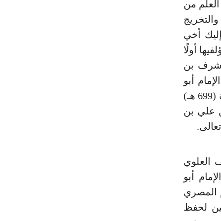
 العلم من
والتخريج
إليك أخي
يها أولًا
ن شرف بن
رحها الإمام أبو
العباس شهاب الدين أحمد بن فَرْح اللخمي الإشبيلي المتوفى سنة (699 هـ)
ن علي بن
 العلوي
حها الإمام أبو
 المصري
طالبين لحفظ