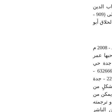
اب الدين
أحمد بن محمد بن علي بن حجر الهيتمي الشافعي رحمه الله تعالى (909 -
حلاق أبو
دار المنهاج لبنان - بيروت - فاكس: 786230 الطبعة الأولى 1428 هـ - 2008 م
حبها عمر
 جدة حي
الكندرة - شارع أبها تقاطع شارع ابن زيدون هاتف رئيسي 6326666 -
الإدارة 6300655 المكتبة 6322471 - فاكس 6320392 ص. ب 22943 - جدة
ِ شكلٍ من
 يمكن من
و ترجمته
الناشر