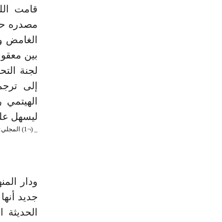
قامت الل
مصدره حس
الغامض وب
بين معقوف
لجنة التح
إلى ترجم
الهيتمي 
ليسهل على
_ (¬1) المجلي: السابق في الحلبة.
ودار المن
جديد أنها
الحديثة 