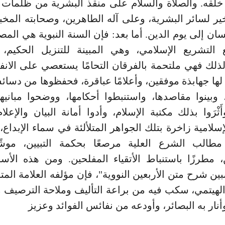
ى خلقه. والصلاة والسلام على منقذ البشرية من ظلمات ا
ير لسائر البشرية، وعلى آله الطاهرين، وصحابته المخب
سان إلى يوم الدين. أما بعد: فإن السنة النبوية هي المصد
ع التشريع الإسلامي، وهي المبينة للتنزيل الحكيم، 
لذلك فهي ملتحمة بالفرقان التحامًا يستعصي على الانف
ه لها جهابذة موفقين، وأعلامًا عباقرة، فحفظوها من دسا
 وبينوا مقاصدها، واستنبطوا أحكامها، ووضحوا مبانيها
أَثْرَوا بذلك مكتبة الإسلام، وأدوا أمانة البيان والإع
لإسلامية زاخرة بتلك الجواهر المتلألئة في سماء الإبدا
مطالب الشرع العلية مرصعًا بحكمة التبيين، موش
 مطرزًا باستنباط الأتقياء المفلحين. ومن هذه الأس
مبين شرح متن الأربعين النووية"، فإن مؤلفه العلامة المت
لهيتمي، سكب فيه من براعة التأليف وملاحة الترصيف ما
أنار به البصائر، وأودعه من نفائس الفوائد وعزيز