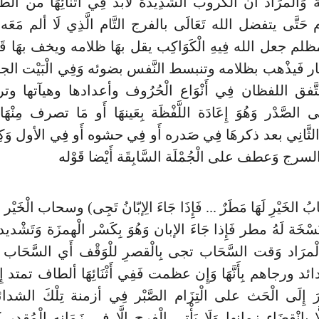
ئَة وَالْمرَاد أَن الكروب الشَّدِيدَة لابد فِي أَثْنَائِهَا من
م حَتَّى يتفضل الله تَعَالَى بالفرج التَّام الَّذِي لَا ألم مَعَ
ظلم جعل الله فِيهِ الْكَوَاكِب يقل بهَا ظلامه ويخف بهَا قَب
هَار فَيذْهب بظلامه وتنبسط النَّفس بضوئه وَفِي الْبَيْت الجن
 يتَّفق اللفظان فِي أَنْوَاع الْحُرُوف وأعدادها وهيآتها وتر
 الصَّدْر وَهُوَ إِعَادَة اللَّفْظَة بِعَينهَا أَو مَا تصرف مِنْه
َّانِي بعد ذكرهَا فِي صَدره أَو فِي حشوه أَو فِي الأول وَكِلَ
سرج وَعطف على الْجُمْلَة السَّابِقَة أَيْضا قَوْله
بُ الخَيْرِ لَهَا مَطَرٌ ... فَإِذَا جَاءَ الِإبّانُ تَجِى) وسحاب الْخَيْر وَ
سْخَة لَهُ مطر فَإِذا جَاءَ الإبان وَهُوَ بِكَسْر الْهمزَة وَتَشْديد 
الْمرَاد وَقت السَّحَاب تجى بِالْقصرِ للْوَقْف أَي السَّحَ
 ورجاهم بِأَنَّهَا وَإِن عظمت فَفِي أَثْنَائِهَا ألطاف تمتد إِ
ارَ إِلَى الْحَث على الْتِزَام الصَّبْر فِي أزمنة تِلْكَ الشدائد لِأ
لَّا بِانْقِضَاء زمانها وَلَا يَأْتِي الْفرج إِلَّا فِي زَمَانه الْمُ