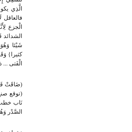
الَّذِي يكو
فالعاقل لَا ي
الْجزع لِأَن
الشدائد قَا
شَيْئا وَهُ
كثيرا} وَقَ
الْفَتى ... 
(ضَاقَتْ ف
(توقع صنع 
نَاب خطب .
الصَّدْر وَه