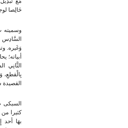
مَعَ تَبْدِي
خَالِصا لوج
وسميته ب "
السَّادِس ع
وَغَيره. و
أبياته؛ يح
الثَّانِي 
بِالْقطعِ، و
القصيدة سَمّ
السبكى ب 
كثيرا من الن
بهَا أحد إِل