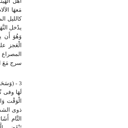
أهل الْهَيْ
مَعهَا الآلا
كالليل الم
يدْخل النَّ
وَهُوَ أَن
الْعَجز على
المصراع الث
سرج مَعَ ال
3 - (وَسَحَا
لَهَا وفى نُ
الْوَقْت وَ
ذوى الشدائد
التَّام أَشَ
تَنْقَضِي إِ