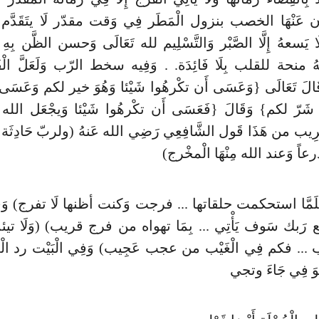
ن عَنْهَا الخصب بنزول الْمَطَر فِي وَقت مقدّر لَا يتَقَدَّم وَلَا
َسعهُ إِلَّا الصَّبْر وَالتَّسْلِيم لله تَعَالَى وَحسن الظَّن بِهِ وَل
َّهُ منحة للقلب بِلَا فَائِدَة. . وَفِيه سخط الرّب وَلَعَلَّ الْف
لَ تَعَالَى {وَعَسَى أَن تكْرهُوا شَيْئا وَهُوَ خير لكم وَعَسَى
وَ شَرّ لكم} وَقَالَ {فَعَسَى أَن تكْرهُوا شَيْئا وَيجْعَل الله 
رِيب من هَذَا قَول الشَّافِعِي رَضِي الله عَنهُ (ولربّ حَادِثَة
ذرعاً وَعند الله مِنْهَا الْمخْرج)
َلَمَّا استحكمت حلقاتها ... فرجت وَكنت أظنها لَا تفرج) وَق
رَبك سَوف يَأْتِي ... بِمَا تهواه من فرج قريب) (وَلَا تيئس
.. فكم فِي الْغَيْب من عجب عَجِيب) وَفِي الْبَيْت رد ال
ُوَ فِي جَاءَ وتجي