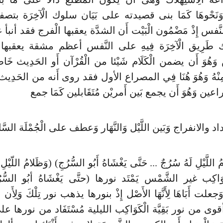
نَحْوهَا كَمَا بنى قصيدته على بَيَان سلوك الْآخِرَة بتصف
َفس إِذْ مَضْمُون الْبَيْت أَن الشدَّة يعقبها الْفرج فقد أنبأ
ك طَرِيق الْآخِرَة فِيهِ على النَّفس أعظم مشقة يعقبها
هُوَ أَن يضمن الْكَلَام شَيْئا من الْقُرْآن أَو الحَدِيث خَاصَّة
نْهُ وَهُوَ هُنَا فِي المصراع الأول فقد روى أَنه من الحَدِ
ين وَهُوَ أَن يجمع بَين أَمريْن مُتَقَابلين كَمَا جمع
د والانفراج وَبَين اللَّيْل وَالنَّهَار وَعطف على الْجُمْلَة السَّابِ
مُ اللَّيْلِ لَهُ سُرُجٌ ... حَتَّى يَغْشَاهُ أَبُو السُّرُجِ) (وَظَلامُ اللّيْل
َاكِب غير الشَّمْس يَمْتَد نورها (حتَّى يَغْشَاهُ أبُو السّ
علت أَبَاهَا لِأَنَّهَا الأَصْل إِذْ بنورها يذهب نور تِلْكَ وَلِأَن ن
 أقوى من نور بَقِيَّة الْكَوَاكِب الليلية مُسْتَفَاد من نورها على