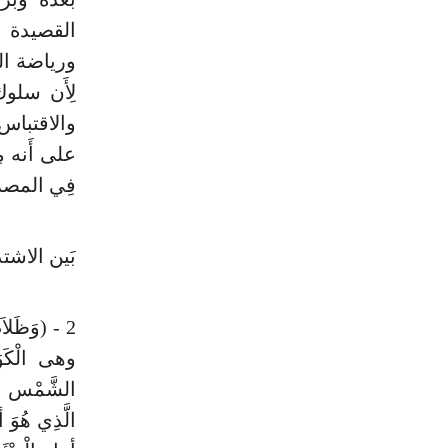
القصيدة وَ
ورياضة النّ
لِأَن سلو
والاقتباس وَ
على أَنه مِ
فِي المصراع
بَين الاشتدا
2 - (وَظَلاَ
وهى الْكَو
الشَّمْس وَج
الَّذِي هُوَ