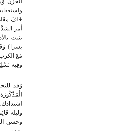
الْحزن وَي
واستعقابه لل
خَافَ مقَام
أَمر الشدَّ
يثبت بالأدل
يسرا} وَقَو
مَعَ الكرب 
وَفِيه تَسْلِ
وَقد للتحق
الْمَذْكُور
اشتدادك. . و
وليله قَائِ
وَحسن الس
بعده وبراع