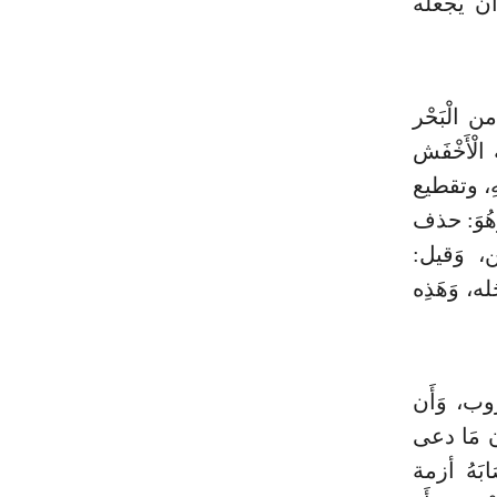
َأَن يَجعله
 الْبَحْر
الْأَخْفَش
ِ، وتقطيع
هُوَ: حذف
ن، وَقيل:
له، وَهَذِه
ب، وَأَن
أَن مَا دعى
َابَهُ أزمة