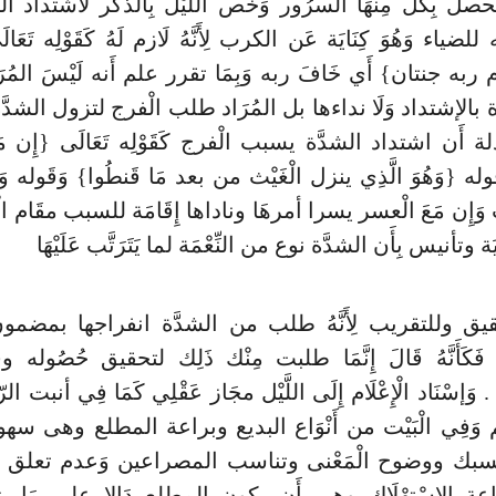
حصل بِكُل مِنْهَا السرُور وَخص اللَّيْل بِالذكر لاشتداد ال
ضياء وَهُوَ كِنَايَة عَن الكرب لِأَنَّهُ لَازم لَهُ كَقَوْلِه تَعَ
 ربه جنتان} أَي خَافَ ربه وَبِمَا تقرر علم أَنه لَيْسَ المُرَا
ة بالإشتداد وَلَا نداءها بل المُرَاد طلب الْفرج لتزول الشدَّة
ة أَن اشتداد الشدَّة يسبب الْفرج كَقَوْلِه تَعَالَى {إِن م
له {وَهُوَ الَّذِي ينزل الْغَيْث من بعد مَا قَنطُوا} وَقَوله وَ
وَإِن مَعَ الْعسر يسرا أمرهَا وناداها إِقَامَة للسبب مقَام الْ
يَة وتأنيس بِأَن الشدَّة نوع من النِّعْمَة لما يَتَرَتَّب عَلَيْهَا
يق وللتقريب لِأَنَّهُ طلب من الشدَّة انفراجها بمضمون ا
َة فَكَأَنَّهُ قَالَ إِنَّمَا طلبت مِنْك ذَلِك لتحقيق حُصُوله و
َإسْنَاد الْإِعْلَام إِلَى اللَّيْل مجَاز عَقْلِي كَمَا فِي أنبت ال
م وَفِي الْبَيْت من أَنْوَاع البديع وبراعة المطلع وهى سهول
بك ووضوح الْمَعْنى وتناسب المصراعين وَعدم تعلق الْبَي
ة الِاسْتِهْلَاك وهى أَن يكون المطلع دَالا على مَا بنيت