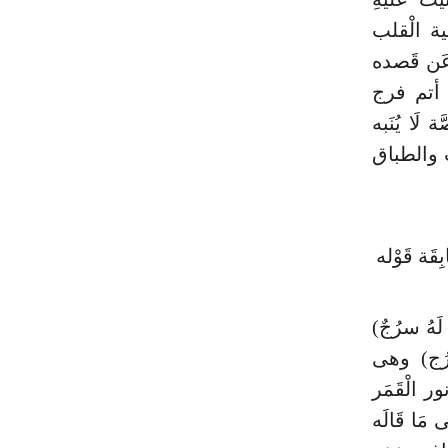
ية الْقلب
 عَن قَصده
 أتم فرج
 لَا يُنَبه
يث والطباق
قَة قَوْله
ِ لَهُ سرُجٌ)
ُرُج) وهى
ور الْقَمَر
 مَا قَالَه