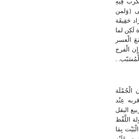
كرب فِيهِ
الَى {وَلمن
د حَقِيقَة
 لَكِن لما
َعَ الْعسر
إِن الْفرج
مُسَبّب. .
لْجُمْلَة
قربه عِنْد
رّبيع البقل
ة اللَّفْظ
ْت بِمَا
 عَلَيْهِ