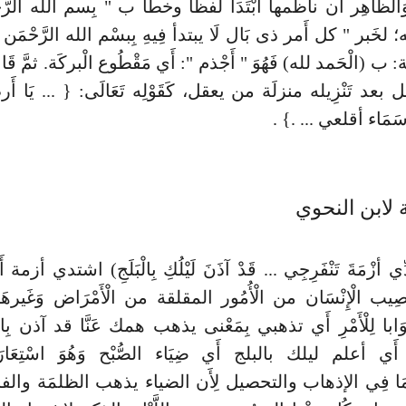
لظَّاهِر أَن ناظمها ابْتَدَأَ لفظا وخطا ب " بِسم الله الرَّح
له؛ لخَبر " كل أَمر ذى بَال لَا يبتدأ فِيهِ بِبسْم الله الرَّحْمَن ا
َة: ب (الْحَمد لله) فَهُوَ " أَجْذم ": أَي مَقْطُوع الْبركَة. ثمَّ قَا
ل بعد تَنْزِيله منزلَة من يعقل، كَقَوْلِه تَعَالَى: { ... يَا 
سَمَاء أقلعي ... .} .
 لابن النحوي
ِّي أزْمَةَ تَنْفَرِجِي ... قَدْ آذَنَ لَيْلُكِ بِالْبَلَجِ) اشتدي أزمة
يُصِيب الْإِنْسَان من الْأُمُور المقلقة من الْأَمْرَاض وَغَير
جَوَابا لِلْأَمْرِ أَي تذهبي بِمَعْنى يذهب همك عَنَّا قد آذن بِال
ة أَي أعلم ليلك بالبلج أَي ضِيَاء الصُّبْح وَهُوَ اسْتِعَارَة
همَا فِي الإذهاب والتحصيل لِأَن الضياء يذهب الظلمَة وا