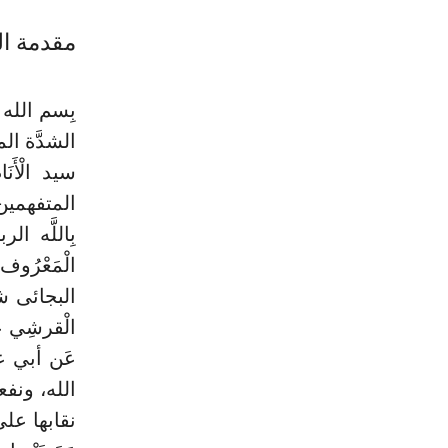
مقدمة ا
بِسم الله ا
الشدَّة ال
سيد الْأَنَ
المتفهمين "
بِاللَّه ا
الْمَعْرُوف 
البجائى شا
الْقرشِي عل
عَن أبي عب
الله، ونف
نقابها على