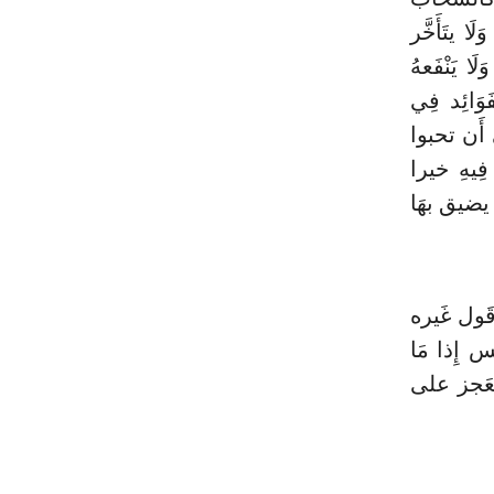
 يتَأَخَّر
َا يَنْفَعهُ
َوَائِد فِي
 أَن تحبوا
فِيهِ خيرا
 يضيق بهَا
َول غَيره
 إِذا مَا
ْعَجز على