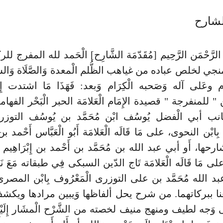
لشارح
لرَّحْمَن الرَّحِيم [مُقَدّمَة الشَّارِح] الْحَمد لله المفرج
منجي لخلص عباده من غياهب الظُّلم الْمعدة وَالصَّلَاة وَالسّ
ام وعَلى آله وَصَحبه الْكِرَام وَبعد: فَهَذَا مَا اشتدت إِلَي
 للمنفرجة " قصيدة الإِمَام الْعَلامَة الحبر الْبَحْر الفهامة
لربانب أبي الْفضل يُوسُف ابْن مُحَمَّد بن يُوسُف التوزر
بِابْن النحوى، على مَا قَالَه الْعَلامَة أَبُو الْعَبَّاس أَحْمد
رحها، أَو أبي عبد الله بن مُحَمَّد بن أَحْمد بن إِبْرَاهِيم
ى مَا قَالَه الْعَلامَة تَاج الدّين السبكى فِي طبقاته مَعَ ن
د الله مُحَمَّد بن على التوزرى الْمَعْرُوف بِابْن المصر
عنا ببركاتهما. من شرح يحل ألفاظها وَيبين مرادها ويكشف
 وَجه لطيف ومنهج منيف لخصته من الشَّرْح الْمشَار إِلَيْهِ،