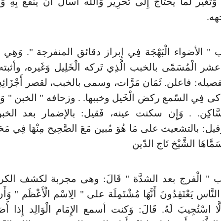
ل وَتغَير لما يحْتَاج إِلَى تَحْرِير وَالله أسأَل أَن ينفع بِهِ و
هه.
 الأضواء الْبَهْجَة فِي إبراز دقائق المنفرجة ". وَهِي من
شر الْمُسَمّى بالخبب الَّذِي تَركه الْخَلِيل وَغَيره، وأثبته 
تفصيله: فاعلن. ثَمَان مَرَّات، وسمى بالخبب، لقصر أَجْزَائِه
اكى فِي السّمع ركض الْخَيل وخببها. . وزحافه " الخبن " وَ
السَّاكِن. . وَإِن سكنت عينه، فَقيل: بالإضمار بعد الخب
َقيل: بالتشعيث على مَا هُوَ مُبين مَعَ الصَّحِيح مِنْهَا فِي مَحَ
َاهَا الشَّيْخ تَاج الدّين
" الْفرج بعد الشدَّة " قَالَ: وهى مجربة لكشف الكرو
َّاس يَعْتَقِدُونَ أَنَّهَا مُشْتَمِلَة على " الِاسْم الْأَعْظَم " وَ
َّا اسْتُجِيبَ لَهُ. قَالَ: وَكنت أسمع الإِمَام الْوَالِد إِذا أَص