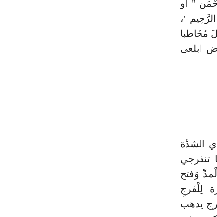
ْمَن " أَو
لرَّحِيم "،
لَ مُخَاطبا
أَرض ابلعى
 أَي الشدَّة
هَا تنفرجي
ْمدِّ وَفتح
 لِلْفَرجِ
لفرج يذهب