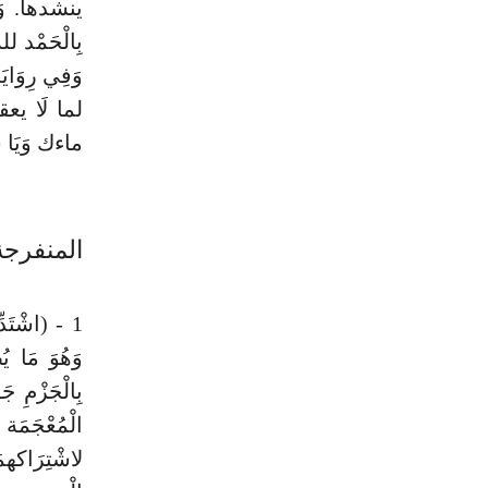
ينشدها. وَا
بِالْحَمْد ل
وَفِي رِوَاي
لما لَا يعق
ماءك وَيَا 
المنفرجة
1 - (اشْتَد
وَهُوَ مَا 
بِالْجَزْمِ 
الْمُعْجَمَ
لاشْتِرَاك