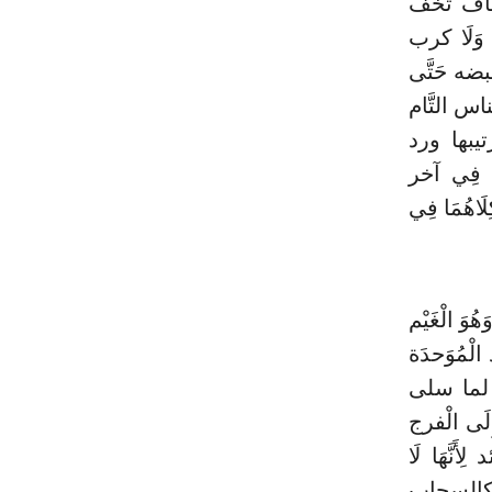
 ألطاف تخف
ه وَلَا كرب
ضه حَتَّى
اس التَّام
تيبها ورد
َا فِي آخر
اهُمَا فِي
هُوَ الْغَيْم
الْمُوَحدَة
اب لما سلى
لَى الْفرج
َنَّهَا لَا
قدر كالسحاب