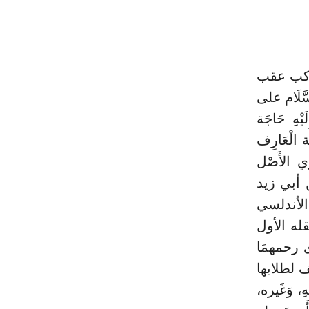
 للركب عقب
َلَام على
ْهِ حَاجَة
 الْعَارِف
ي الأَصْل
 بن أبي زيد
 الأندلسي
َقله الأول
ى رحمهمَا
 لطلابها
 وَغَيره،