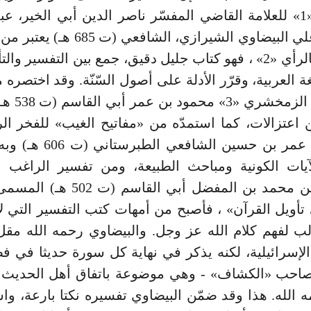
التأويل» «1» للعلامة القاضي المفسّر ناصر الدين أبي الخير، ع
عمر بن علي البيضاوي الشيرازي، الشافعي (
التفسير بالرأي «2» ، فهو كتاب جليل دقيق، جمع بين التفسير و
ة العربية، وقرّر الأدلة على أصول السّنّة. وقد اختصره 
«كشاف» الزمخش
محمد بن عمر بن حسين الشافعي ا
يات الكونية ومباحث الطبيعة، ومن تفسير الراغب ال
الحسين بن محمد بن المفضل أبي القاسم
 تأويل القرآن» ، فأصبح من أمهات كتب التفسير التي ل
لب لفهم كلام الله عز وجل. والبيضاوي رحمه الله مقل
الإسرائيلية، لكنه يذكر في نهاية كل سورة حديثا في فض
صاحب «الكشاف» - وهي موضوعة باتفاق أهل الحديث 
ه الله. هذا وقد ضمّن البيضاوي تفسيره نكتا بارعة، وا