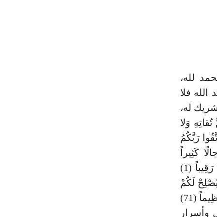
حمد لله،
الله فلا
 شريك له،
قاتِهِ وَلا
 أَيُّهَا النَّاسُ اتَّقُوا رَبَّكُمُ
لًا كَثِيراً
وَنِساءً وَاتَّقُوا اللَّهَ الَّذِي تَسائَلُونَ بِهِ وَالْأَرْحامَ إِنَّ اللَّهَ كانَ عَلَيْكُمْ رَقِيباً (1)
يُّهَا الَّذِينَ آمَنُوا اتَّقُوا اللَّهَ وَقُولُوا قَوْلًا سَدِيداً (70) يُصْلِحْ لَكُمْ
أَعْمالَكُمْ وَيَغْفِرْ لَكُمْ ذُنُوبَكُمْ وَمَنْ يُطِعِ اللَّهَ وَرَسُولَهُ فَقَدْ فازَ فَوْزاً عَظِيماً (71)
نزيل وأسرار