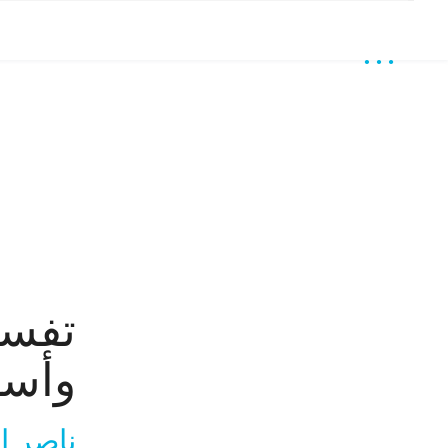
تفسي
وأسر
ناصر ا