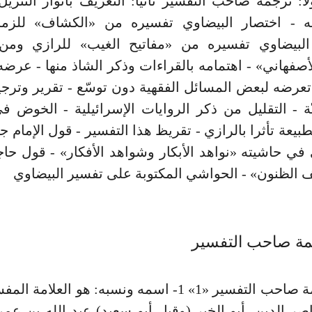
ا: ترجمة صاحب التفسير ثانيا: التعريف بأنوار التنزي
ه - اختصار البيضاوي تفسيره من «الكشاف» للز
البيضاوي تفسيره من «مفاتيح الغيب» للرازي ومن
أصفهاني» - اهتمامه بالقراءات وذكر الشاذ منها - عرضه
 تعرضه لبعض المسائل الفقهية دون توسّع - تقرير وتر
ّة - التقليل من ذكر الروايات الإسرائيلية - الخوض 
بيعة تأثرا بالرازي - تقريظ هذا التفسير - قول الإمام ج
ي حاشيته «نواهد الأبكار وشواهد الأفكار» - قول حا
الظنون» - الحواشي المكتوبة على تفسير البيضاوي
جمة صاحب التفسير
أولا: ترجمة صاحب التفسير «1» 1- اسمه ونسبه: هو العلا
اصر الدين، أبو الخير (وقيل أبو سعيد) عبد الله بن عم