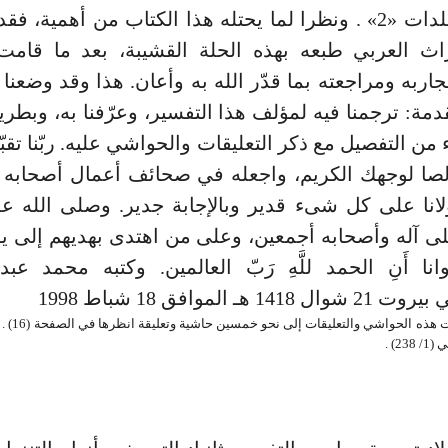
ثمانية مجلدات «2» . ونظرا لما يحتله هذا الكتاب من أهمية، 
تراث العربي طبعه بهذه الحلة القشيبة، بعد ما قامت
جاربه ومراجعته بما قدّر الله به وأعان. هذا وقد وضعنا 
دمة: ترجمنا فيه لمؤلف هذا التفسير، وعرّفنا به، وبطريق
من التفصيل مع ذكر التعليقات والحواشي عليه. ربّنا تقبّل
صا لوجهك الكريم، واجعله في صحائف أعمال أصحابه و
لانا على كل شىء قدير وبالإجابة جدير. وصلى الله ع
 آله وأصحابه أجمعين، وعلى من اهتدى بهديهم إلى يو
نا أَنِ الحمد للَّهِ رَبّ العالمين. وكتبه محمد عب
1 هـ الموافق 18 شباط 1998
2) .