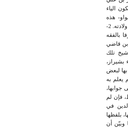
ون الياء
واو- هذه
النسبة إلى بيضاء وهي بلدة من بلاد فارس. لم تذكر المصادر سنة ولادته. 2-
ا بالفقه
 ابن قاضي
شيخ تلك
 بشيراز،
بها لبعض
 يعلم به
 جوابها،
، فإن لم
لدين في
ا، بلفظها
وبيّن أن