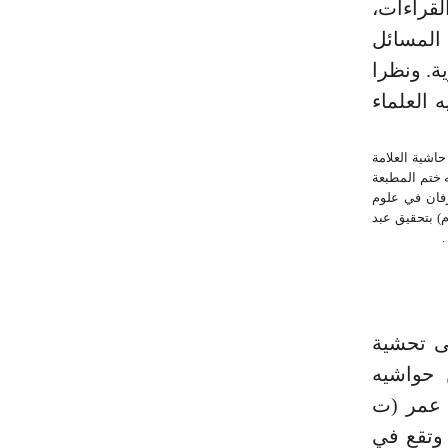
لقراءات،
 المسائل
ة. ونظرا
 العلماء
ة الكبرى بمصر عام 1330 هـ/ 1910 م وبهامشه حاشية العلامة
ليه ختم المطبعة
ل العرفان في علوم
(1/ 535) . (3) طبع مؤخرا بدار إحياء التراث العربي في طبعته الأولى عام (1417 هـ/ 1997 م) بتحقيق عبد
ى تحشية
ع منه «1» . وأحسن حواشيه
 عمر (ت
 وتقع في