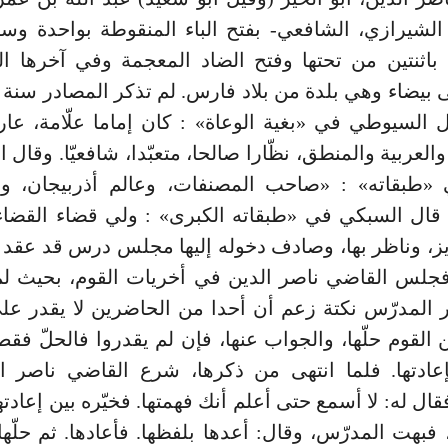
الشيرازي، الشافعي- بفتح الباء المنقوطة بواحدة وسك
باثنتين من تحتها وفتح الضاد المعجمة وفي آخرها ال
ل السيوطي في «بغية الوعاة» : كان إماما علّامة، عارف
العربية والمنطق، نظّارا صالحا، متعبّدا، شافعيّا. وقال
«طبقاته» : «صاحب المصنفات، وعالم أذربيجان، و
. قال السبكي في «طبقاته الكبرى» : ولي قضاء القضاء
ز، وناظر بها، وصادف دخوله إليها مجلس درس قد عقد 
فجلس القاضي ناصر الدين في أخريات القوم، بحيث لم
 المدرّس نكتة زعم أن أحدا من الحاضرين لا يقدر على
لقوم حلّها، والجواب عنها، فإن لم يقدروا فالحلّ فقط
إعادتها. فلما انتهى من ذكرها، شرع القاضي ناصر ا
ال له: لا أسمع حتى أعلم أنك فهمتها. فخيّره بين إعادته
، فبهت المدرّس، وقال: أعدها بلفظها. فأعادها. ثم حلّها 