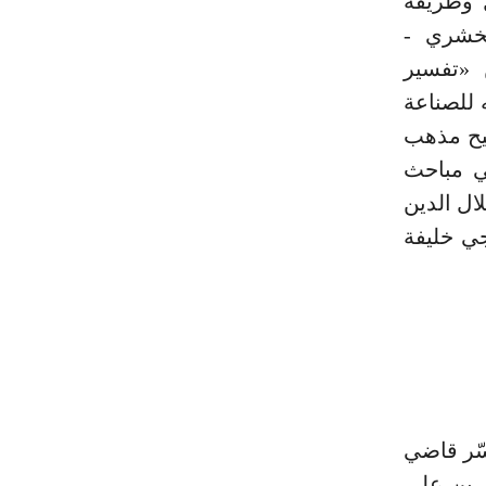
ل وطريقة
مخشري -
 «تفسير
 للصناعة
جيح مذهب
في مباحث
لال الدين
جي خليفة
مة المفسّر قاضي
ر بن علي