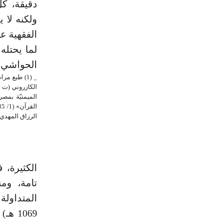
دقيقة، كل
ولكنه لا 
الفقهية ع
لما يحتله
الحواشي و
الرزاق المهدي. (4) طبع بدار إحياء التراث العربي بحلّة قشيبة وملونة ومصححة عام (1415 ه
الكثيرة،
المتداول
1069 