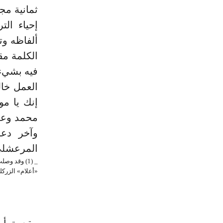
إحياء ال
ألفاظه وت
الكلمة مق
فيه بشيء 
العمل خال
إنك يا مو
محمد وعلى
وآخر دعوا
المرعشلي بيروت 21 شوال 418
«أعلام» الزركلي (1/ 38