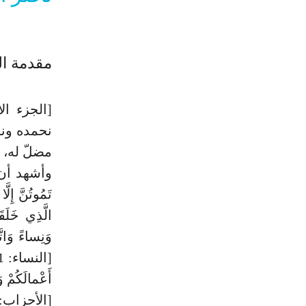
مقدمة ال
[الجزء ال
نحمده ونس
مضلّ له، و
وأشهد أن محم
الَّذِي خَلَق