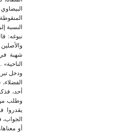
البيضاوي 
المنقوطة 
نبوغه: قا
والأصلين و
شهبة في 
الناحية» 
ودخل تبري
الفضلاء، 
أحد، فذكر
وطلب من ا
يقدروا ف
الجواب، فق
أو معناها