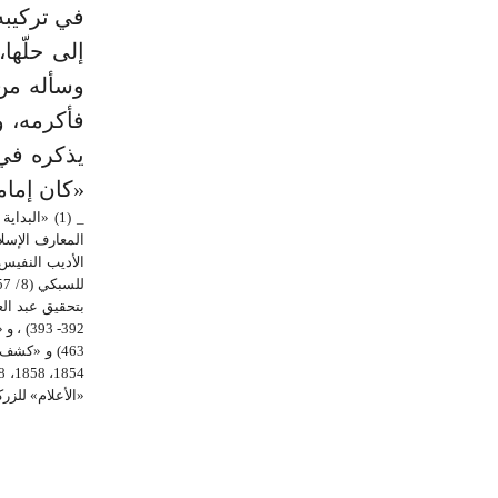
في تركيبه 
إلى حلّها
وسأله من 
فأكرمه، و
«كان إماما
«الأعلام» للزركلي (4/ 