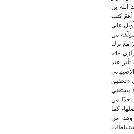
بد الله بن
ت 685 هـ) يعتبر من أهمّ كتب
التأويل على
مؤلّفه من
ري «3» محمود بن عمر أبي القاسم (ت 538 هـ) مع ترك
ما فيه من اعتزالات، كما استمدّه من «مفاتيح الغيب» للفخر الرازي «4»
لطبرستاني (ت 606 هـ) وبه تأثر عند
أصبهاني
 (ت 502 هـ) المسمى «تحقيق
ا يستغني
 جدّا من
لها- كما
وهذا من
ستنباطات