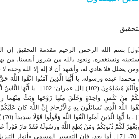
تحقيق
اول] بسم الله الرحمن الرحيم مقدمة التحقيق إن ال
تعينه ونستغفره، ونعوذ بالله من شرور أنفسنا، من يهد 
من يضلل فلا هادي له، وأشهد أن لا إله إلا الله وحده لا
دا عبده ورسوله. يا أَيُّهَا الَّذِينَ آمَنُوا اتَّقُوا اللَّهَ حَقَّ تُ
تَمُوتُنَّ إِلَّا وَأَنْتُمْ مُسْلِمُونَ (102) [آل عمران: 102] . يا
َكُمْ مِنْ نَفْسٍ واحِدَةٍ وَخَلَقَ مِنْها زَوْجَها وَبَثَّ مِنْهُما رِجا
[النساء: 1] . يا أَ
[الأحزاب: 70- 71] . أما بعد، فإن التفسير المسمى «أنوار الت