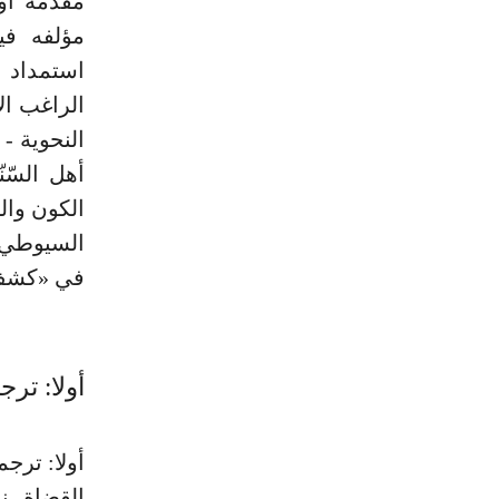
مقدمة أول
مؤلفه في
استمداد 
الراغب ال
النحوية -
أهل السّن
الكون والط
السيوطي ف
في «كشف 
أولا: تر
القضاة، ن