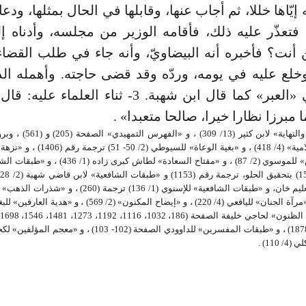
إيّاها خللا، ثم أجاب عنها، وقابلها في الحال بمثلها، ودع
، فتعذّر عليه ذلك، فأقامه الوزير من مجلسه، وأدناه إل
أنت؟ فأخبره أنه البيضاويّ، وأنه جاء في طلب القضاء
خلع عليه في يومه، وردّه وقد قضى حاجته. وأهمله ال
يذكره في «العبر» كما قال ابن شهبة. 3- ثناء العلما
 مبرزا نظارا خيرا، صالحا متعبدا» .
_ (1) «البداية والنهاية» لابن كثير 
المعارف الإسلامية» (4/ 418) ، و «بغية الوعاة» 
الأديب النفيس» للموسوي (2/ 87) ، و «مفتاح السعادة» لطاش 
110) .