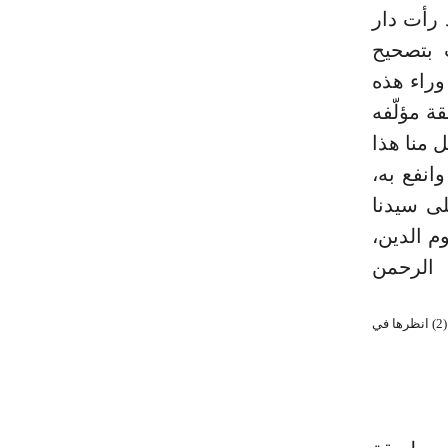
فقد رأت دار
 بتصحيح
وراء هذه
ة مؤلّفه
 منا هذا
انفع به،
لى سيدنا
م الدين،
د الرحمن
_ (1) وقد وصلت هذه الحواشي والتعليقات إلى نحو خمسين حاشية وتعليقة انظرها في الصفحة (16) . (2) انظرها في