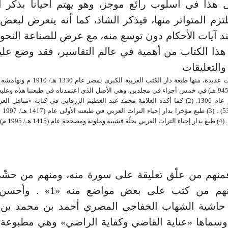
 هذا في أسلوب رائع موجز، وهو يهتم أحيانا بذكر ا
يلتزم المتواتر منها، فيذكر الشاذ، كما أنه يتعرض لبعض
ند آيات الأحكام دون توسع منه، مع عرض للصناعة النحوي
 هذا الكتاب من أهمية في عالم التفاسير، فقد وضع عليه
التعليقات
_ (1) طبع مرات عديدة، منها طبعة دار الكتب العربي
الكازروني (ت 945 هـ) في خمس أجزاء في مجلدين، وهي الأصل الذي اعتمدناه في طبعتنا هذه وع
الميمنيّة بمصر عام 1306. (2) كما أكده العلامة محمد عبد العظيم الزرقاني في كتابه «مناه
القرآن» 
ـ/ 1995 م) .
 فمنهم من علّق تعليقة على سورة منه، ومنهم من حشّ
تامة، ومنهم من كتب على بعض مواض
ة حاشية الشهاب الخفاجي المصري أحمد بن محمد بن
هـ) وسماها «عناية القاضي وكفاية الراضي» وهي مطبوعة