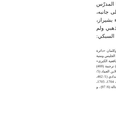
ا المدرّس
ى جانبه،
 بشيراز،
ذهبي ولم
ء عليه: قال السبكي:
(13/ 309) ، و «الفهرس التمهيدي» الصفحة (205) و (561) ، وبروكلمان «دائرة
للسيوطي (2/ 50- 51) ترجمة رقم (1406) ، و «نزهة الجليس ومنية
كبرى زاده (1/ 436) ، و «طبقات الشافعية الكبرى»
للسبكي (8/ 157) بتحقيق الحلو، ترجمة رقم (1153) و «طبقات الشافعية» لابن قاضي شهبة (2/ 28) ترجمة (469)
بتحقيق عبد العليم خان، و «طبقات الشافعية» للإسنوي (1/ 136) ترجمة (260) ، و «شذرات الذهب» لابن العماد (5/
392- 393) ، و «مرآة الجنان» لليافعي (4/ 220) ، و «إيضاح المكنون» (2/ 569) ، و «هدية العارفين» للبغدادي (1/ 462،
463) و «كشف الظنون» لحاجي خليفة الصفحة (186، 1032، 1116، 1192، 1273، 1481، 1546، 1698، 1704، 1705،
1854، 1858، 1878) ، و «طبقات المفسرين» للداوودي الصفحة (102- 103) ، و «معجم المؤلفين» لكحالة (6/ 97) ، و