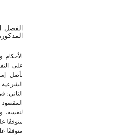
الفصل ا
المذكورة
الأحكام وي
على التف
بأصل إما
الشرعية ال
الثاني: ف
المقصود ا
لنفسه، وإ
متوقفًا عل
متوقفًا ع