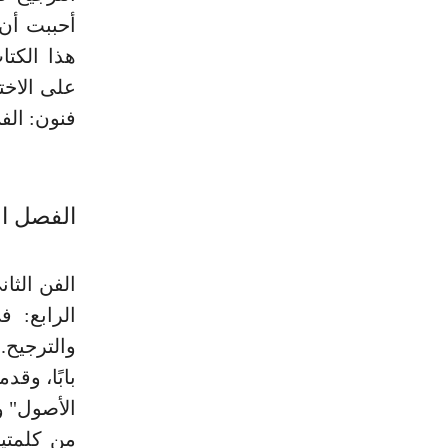
أحببت أن 
هذا الكت
على الاخ
فنون: الف
الفصل ال
الفن الثا
الرابع: 
والترجيح
بابًا، وق
الأصول" و
من كلمتي