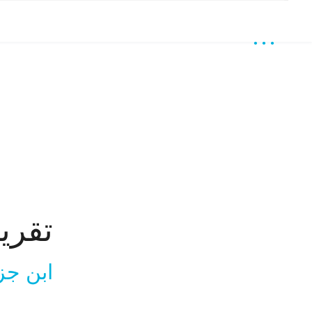
تقري
ابن جز