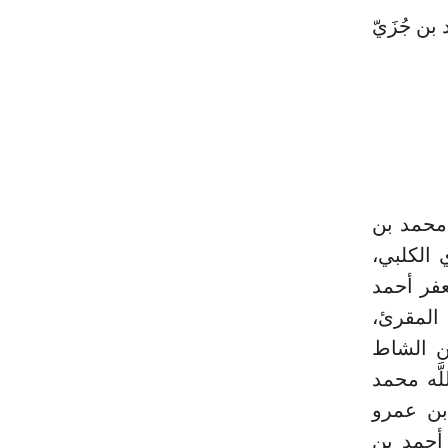
 بن جُزَيّ
ن محمد بن
 الكلبي،
 أبي جعفر أحمد
المقرئ،
بن الشاط
َّه محمد
 بن عمرو
 أحمد بن