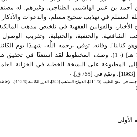
أحمد بن عمر الهاشمي الطناجي، وغيرهم. له مصنفا
لة المسلم في تهذيب صحيح مسلم، والدعوات والأذكار 
لأخبار، والقوانين الفقهية في تلخيص مذهب المالكية، 
 الشافعية، والحنفية، والحنبلية، وتقريب الوصول 
هو كتابنا]. وفاته: توفي -رحمه اللَّه- شهيدًا يوم الكائ
سنة [741 هـ] (¬1). وصف المخطوط لقد استعنّا في تحقيق 
إلى المطبوعة على النسخة الخطية في الخزانة العامة
]. ¬
 الأولى