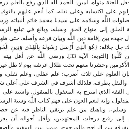
عل الجنة مثواه، آمين: الحمد للَّه الذي رفع بالعلم درج
بهم على اكتسابه وعلى نقله، كما أنعم عليهم بالتوف
لوات اللَّه وسلامه على سيدنا محمد خاتم أنبيائه ورس
الخلق إلى منهاج الحق وسبله، وبالغ في تبليغ الرسا
ل جهده بين إقامة دين اللَّه وبيان فرعه وأصله، حتى ظ
 جلاله: {هُوَ الَّذِي أَرْسَلَ رَسُولَهُ بِالْهُدَى وَدِينِ الْحَقِّ ل
عَلَى الدِّينِ كُلِّهِ} [التوبة: الآية 33]. ورضي اللَّه عن
لأكرمين وحشرنا معهم تحت ظلال عرشه يوم لا ظل غير 
 فإن العلوم على ثلاثة أضرب: علم عقلي، وعلم نقلي، و
 والنقل بطرف، فلذلك أشرف في الشرف على أعلى ش
الفقه الذي امتزج به المعقول بالمنقول، واشتد على 
لمدلول، وإنه لنعم العون على فهم كتاب اللَّه وسنة الر
ليه وسلم-، وناهيك من علم يرتقي الناظر فيه عن حض
، إلى رفيع درجات المجتهدين، وأقل أحواله أن يع
يفرقه بين الراجح والمرجوح، ويميز بين السقيم والصح