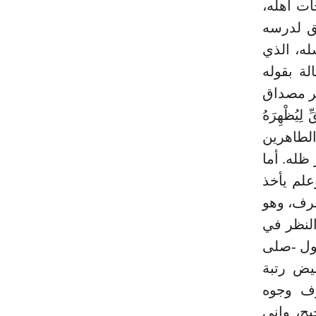
ات أهله،
يق لدرسه
له، الذي
لة بقوله
هر مصداق
ِيُظْهِرَهُ
 أهل بيته الطاهرين
ظله. أما
علم يأخذ
رف، وهو
النظر في
سول -صلى
يض رتبة
رف وجوه
يح، وإني