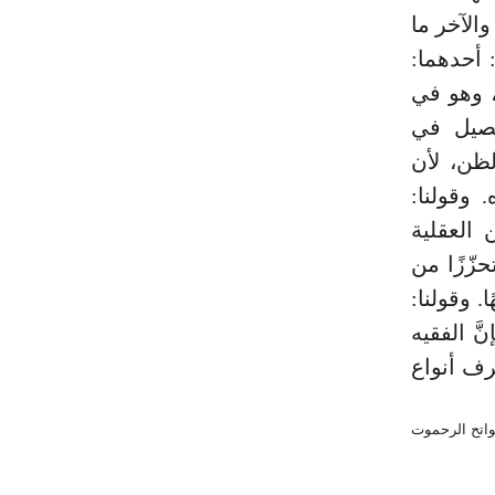
الآخر ما
يان: أحدهما:
الآخر: الدليل (¬2). وأما الفقه فهو في اللُّغة الفهم (¬3)، وهو في
تفصيل في
لظن، لأن
 وقولنا:
 العقلية
حزّزًا من
. وقولنا:
َ الفقيه
رف أنواع
محيط 3/ 320. (¬2) انظر المستصفى للغزالي 1/ 5، والأحكام للآمدي 1/ 8، وفواتح الرحموت