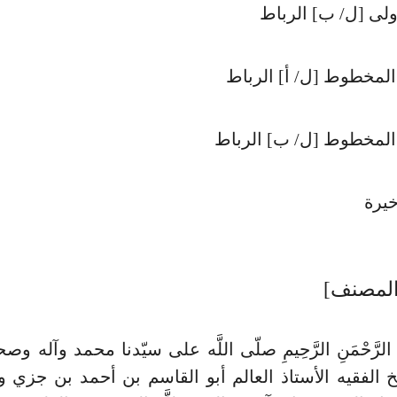
أولى [ل/ ب] الرباط
لمخطوط [ل/ أ] الرباط
المخطوط [ل/ ب] الرباط
خيرة
المصنف]
َهِ الرَّحْمَنِ الرَّحِيمِ صلّى اللَّه على سيّدنا محمد وآله 
 الفقيه الأستاذ العالم أبو القاسم بن أحمد بن جزي وحم