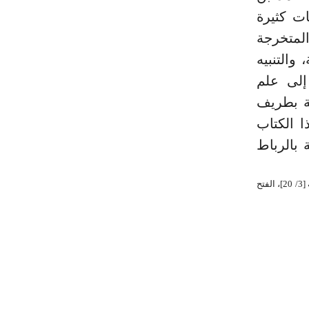
ت كثيرة
المتخرجة
والتنبيه
إلى علم
نة بطريف
هذا الكتاب
 بالرباط
_ (¬1) انظر ترجمته في: نفح الطيب [5/ 514]، الديباج المذهب [295]، الدرر الكامنة [3/ 446]، الإحاطة [3/ 20]، الفتح