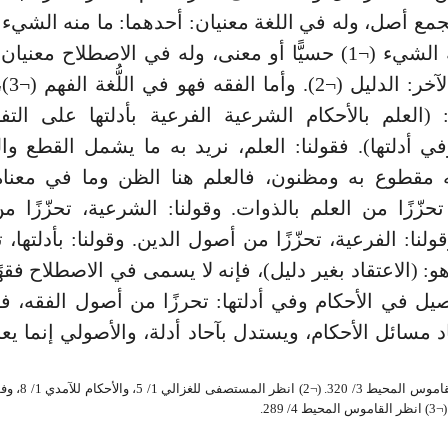
مع أصل، وله في اللغة معنيان: أحدهما: ما منه الشيء و
يبنى عليه الشيء (¬1) حسيًّا أو معنى، وله في الاصطلاح معن
الراجح و
 (العلم بالأحكام الشرعية الفرعية بأدلتها على ال
في أدلتها). فقولنا: العلم، نريد به ما يشمل القطع وا
 مقطوع به ومظنون، فالعلم هنا الظن وما في معناه.
 تحزّزًا من العلم بالذوات. وقولنا: الشرعية، تحزّزًا من
ولنا: الفرعية، تحزّزًا من أصول الدين. وقولنا: بأدلتها، ت
هو: (الاعتقاد بغير دليل)، فإنه لا يسمى في الاصطلاح فقهًا
يل في الأحكام وفي أدلتها: تحرزًا من أصول الفقه، فإنّ
 مسائل الأحكام، ويستدل بآحاد أدلة، والأصولي إنما يع
_ (¬1) انظر القاموس ال