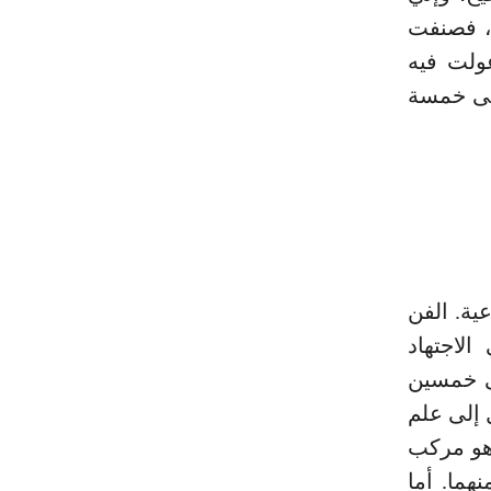
ه، فصنفت
ولت فيه
لى خمسة
ية. الفن
لاجتهاد
ى خمسين
 إلى علم
وهو مركب
ما. أما