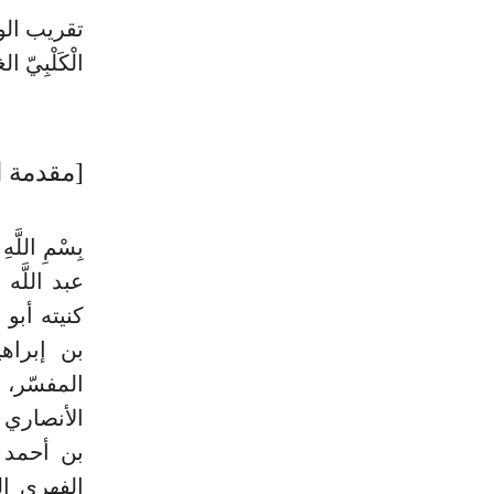
تقريب الوصُ
الْكَلْبِيّ ال
[مقدمة ا
بِسْمِ الل
عبد اللَّ
بن إبراه
المفسّر، 
الأنصاري 
بن أحمد ا
الفهري ال