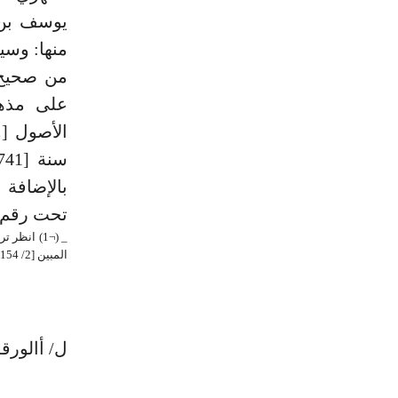
يوسف بن 
منها: وسي
من صحيح ا
على مذهب
الأصول [و
بالإضافة 
تحت رقم [1863]، وتقع في [65/ ق
المبين [2/ 154].
ل/ أالورقة