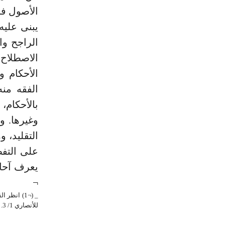
الأصول فج
الاصطلاح:
الأحكام و
الفقه منه
بالأحكام،
وغيرها. وق
التقليد، و
على التفص
يعرف آحاد
¬
للأنصاري 1/ 3. (¬3) انظر القاموس المحيط 4/ 289.