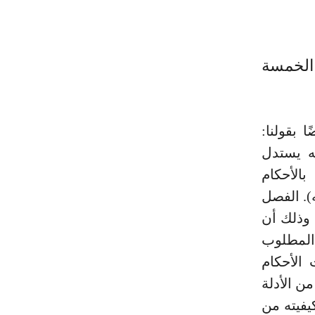
الخمسة
ا بقولنا:
ه يستدل
الأحكام
ه). الفصل
 وذلك أن
 المطلوب
 الأحكام
من الأدلة
يفيته من