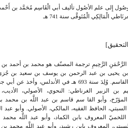
ول إِلى علم الأصُول تأليف أبي الْقَاسِم مُحَمَّد بن أَحْمد
غرنَاطي الْمَالِكِي الْمُتَوفَّى سنة 741 هـ
لتحقيق]
َّهِ الرَّحْمَنِ الرَّحِيمِ ترجمة المصنّف هو محمد بن أحمد ب
ه بن يحيى بن عبد الرحمن بن يوسف بن سعيد بن جُزي
كنيته أبو القاسم. وُلِدَ سنة 693 هـ في الأندلس، وأخذ عن
يم بن الزبير الغرناطي: النحوي، الأصولي، الأديب، 
المؤرّخ، وأبو القا سم قاسم بن عبد اللَّه بن محمد 
السبتي، الحافظ الفقيه، المالكي، الأصولي. وأبو عبد الل
للخميّ المعروف بابن الكماد، وأبو عبد اللَّه محمد
سبتي، المعروف بابن رشيد، وأبو عبد اللَّه محمد بن