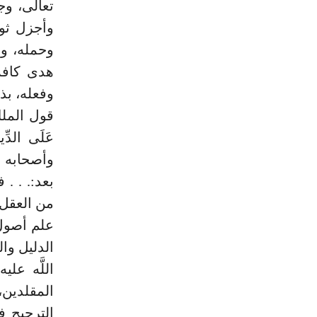
تعالى، وج
وأجزل ثوا
وحمله، وص
هدى كافة 
وفعله، بذ
قول الملك جل
وأصحابه ا
بعد:. . .
من العقل
علم أصول 
الدليل وا
اللَّه ع
المقلدين
الترجيح ف