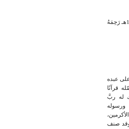
تَألِيفُ فَضَيلةِ الشَّيْخِ العَلاَّمةِ فَيْصَلَ بِنَ عَبدِ العَزِيزِ آل مُبَارَك ت 1376هـ رَحِمَهُ
على عبده
 قرآنًا
 له ربَّ
 ورسوله
لأكرمين،
 وقد صنف