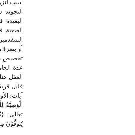
سبب لنزول
التجويد 
البعيدة ف
الصعبة ف
المتقدمين
أو بصرف ال
تخصيص عام
عدة الجاه
العقل هنا
قليل قريب
آيات: الأولى،
الْوَصِيَّةُ 
تعالى: {يُو
يُتَوَفَّوْنَ م