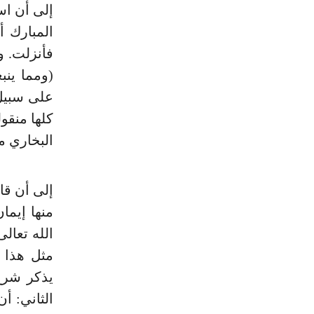
إلى أن اس
المبارك أ
فأنزلت. و
(ومما ينب
على سبيل 
كلها منقو
البخاري مر
إلى أن قا
منها إيما
الله تعال
مثل هذا 
يذكر شرح
الثاني: أن