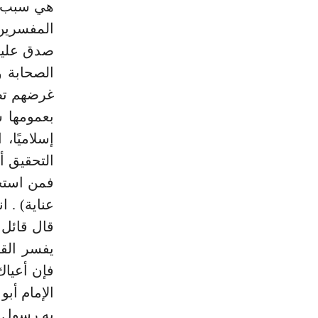
هي سبب ا
المفسرين ت
صدق عليه
الصحابة و
غرضهم تصو
بعمومها س
إسلاميًا،
التحقيق أ
فمن استح
عناية) . ا
قال قائل
يفسر الق
فإن أعياك
الإمام أب
به رسول ا