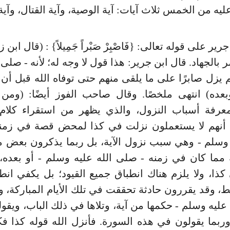
ليه من الخمس ثلاث آيات: آية الوصية، وآية القتال، وآية
ير على قوله تعالى: {فَاصْبِرْ صَبْراً جَمِيلاً} : (قال ابن
ر بالجهاد. قال ابن جرير: هذا قول لا وجه له؛ لأنه - صلى 
 يزل صابرًا على ما يلقى منهم حتى توفاه الله قبل أن ي
بعده) انتهى ملخصًا. وقال صاحب الفوز أيضًا: (ومن 
معرفة أسباب النزول، والذي يظهر من استقراء كلام 
ن، أنهم لا يستعملون نزلت في كذا لمحض قصة في زمن
ه وسلم - وهي سبب نزول الآية، بل ربما يذكرون بعض 
ة مما كان في زمنه - صلى الله عليه وسلم - أو بعده،
ذا، ولا يلزم هناك انطباق جميع القيود؛ بل يكفي ان
، وقد يقررون حادثة تحققت في تلك الأيام المباركة، و
عليه وسلم - حكمها من آية، وتلاها في ذلك الباب، ويقو
ربما يقولون في هذه السورة. فأنزل الله قوله كذا فك