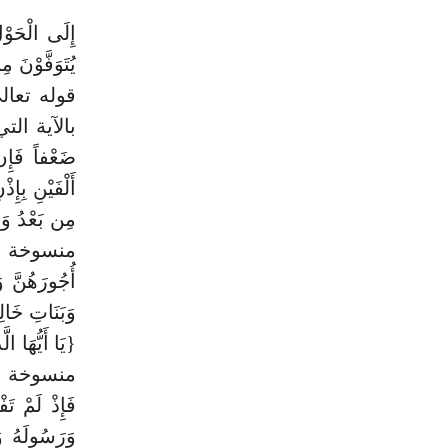
إِلَى الْحَ
يُتَوَفَّوْنَ م
قوله تعالى: 
بالآية التي
ضَعْفاً فَإِن 
أَلْفَيْنِ بِ
مِن بَعْدُ وَلا
منسوخة بقوله 
أُجُورَهُنَّ و
وَبَنَاتِ خَ
{يَا أَيُّهَا ا
منسوخة بالآي
فَإِذْ لَمْ تَ
وَرَسُولَهُ