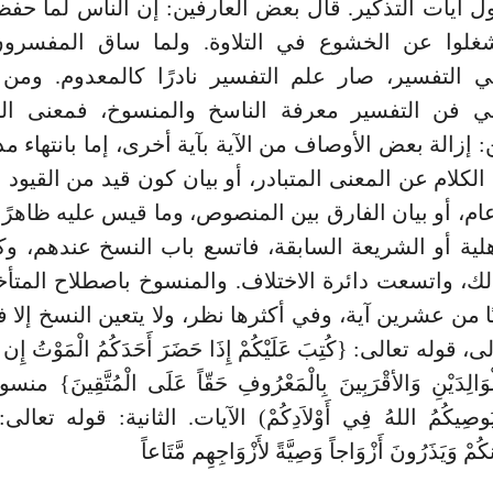
 آيات التذكير. قال بعض العارفين: إن الناس لما حفظ
شغلوا عن الخشوع في التلاوة. ولما ساق المفسرون
ي التفسير، صار علم التفسير نادرًا كالمعدوم. ومن
ي فن التفسير معرفة الناسخ والمنسوخ، فمعنى ال
: إزالة بعض الأوصاف من الآية بآية أخرى، إما بانتهاء مد
كلام عن المعنى المتبادر، أو بيان كون قيد من القيود اتف
، أو بيان الفارق بين المنصوص، وما قيس عليه ظاهرًا، 
لية أو الشريعة السابقة، فاتسع باب النسخ عندهم، وك
لك، واتسعت دائرة الاختلاف. والمنسوخ باصطلاح المتأ
ًا من عشرين آية، وفي أكثرها نظر، ولا يتعين النسخ إل
 قوله تعالى: {كُتِبَ عَلَيْكُمْ إِذَا حَضَرَ أَحَدَكُمُ الْمَوْتُ إِن تَ
لِلْوَالِدَيْنِ وَالأقْرَبِينَ بِالْمَعْرُوفِ حَقّاً عَلَى الْمُتَّقِينَ} 
صِيكُمُ اللهُ فِي أَوْلاَدِكُمْ) الآيات. الثانية: قوله تعالى: {و
ِنكُمْ وَيَذَرُونَ أَزْوَاجاً وَصِيَّةً لأَزْوَاجِهِم مَّتَاعاً