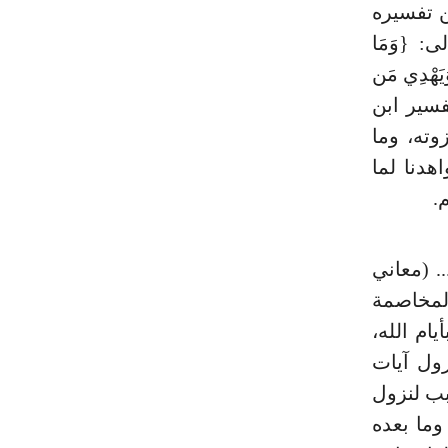
ن تفسيره
: {وَمَا
وَيَهْدِي مَن
 تفسير ابن
وته، وما
هدنا لما
.
. (معاني
المخاصمة
يام الله،
زول آيات
بب لنزول
وما بعده