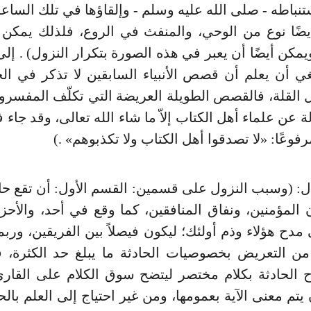
تنباطه - صلى الله عليه وسلم - وإلقاؤها في تلك الساع
يضًا نوع من الوحي، والمنفث في الروع، فلذلك يمكن 
يمكن أيضًا أن يعبر في هذه الصورة بتكرار النزول) . إلى
غي أن يعلم أن قصص الأنبياء السابقين لا تذكر في الحد
القلة، فالقصص الطويلة العريضة التي تكلّف المفسرون
لة عن علماء أهل الكتاب إلاّ ما شاء الله تعالى، وقد جاء
فوعًا: «لا تصدقوا أهل الكتاب ولا تكذبوهم» .)
ل: (وسبب النزول على قسمين: القسم الأول: أن تقع حا
ن المؤمنين، ونفاق المنافقين، كما وقع في أحد، والأحز
ى مدح هؤلاء وذم أولئك؛ ليكون فيصلاً بين الفريقين، وربم
من التعريض بخصوصيات الحادثة ما يبلغ حد الكثرة، 
 الحادثة بكلام مختصر ليتضح سوق الكلام على القارئ
 يتم معنى الآية بعمومها، ومن غير احتياج إلى العلم بالح