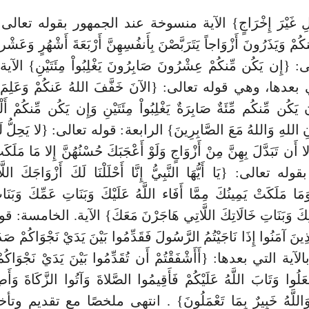
وْلِ غَيْرَ إِخْرَاجٍ} الآية منسوخة عند الجمهور بقوله تعالى: {و
ِنكُمْ وَيَذَرُونَ أَزْوَاجاً يَتَرَبَّصْنَ بِأَنفُسِهِنَّ أَرْبَعَةَ أَشْهُرٍ وَعَش
{إِن يَكُن مِّنكُمْ عِشْرُونَ صَابِرُونَ يَغْلِبُواْ مِئَتَيْنِ} ا
 بعدها، وهي قوله تعالى: {الآنَ خَفَّفَ اللهُ عَنكُمْ وَعَلِمَ أَن
يَكُن مِّنكُم مِّئَةٌ صَابِرَةٌ يَغْلِبُواْ مِئَتَيْنِ وَإِن يَكُن مِّنكُمْ أَلْف
إِذْنِ اللهِ وَاللهُ مَعَ الصَّابِرِينَ} الرابعة: قوله تعالى: {لا يَحِلُّ لَ
 أَن تَبَدَّلَ بِهِنَّ مِنْ أَزْوَاجٍ وَلَوْ أَعْجَبَكَ حُسْنُهُنَّ إِلا مَا مَلَك
تعالى: {يَا أَيُّهَا النَّبِيُّ إِنَّا أَحْلَلْنَا لَكَ أَزْوَاجَكَ اللَّ
َمَا مَلَكَتْ يَمِينُكَ مِمَّا أَفَاء اللَّهُ عَلَيْكَ وَبَنَاتِ عَمِّكَ وَبَنَا
الِكَ وَبَنَاتِ خَالَاتِكَ اللَّاتِي هَاجَرْنَ مَعَكَ} الآية. الخامسة: 
لَّذِينَ آمَنُوا إِذَا نَاجَيْتُمُ الرَّسُولَ فَقَدِّمُوا بَيْنَ يَدَيْ نَجْوَاكُمْ ص
ة التي بعدها: {أَأَشْفَقْتُمْ أَن تُقَدِّمُوا بَيْنَ يَدَيْ نَجْوَاكُم
فْعَلُوا وَتَابَ اللَّهُ عَلَيْكُمْ فَأَقِيمُوا الصَّلاةَ وَآتُوا الزَّكَاةَ وَأَطِ
 وَاللَّهُ خَبِيرٌ بِمَا تَعْمَلُونَ} . انتهى ملخصًا مع تقديم وت