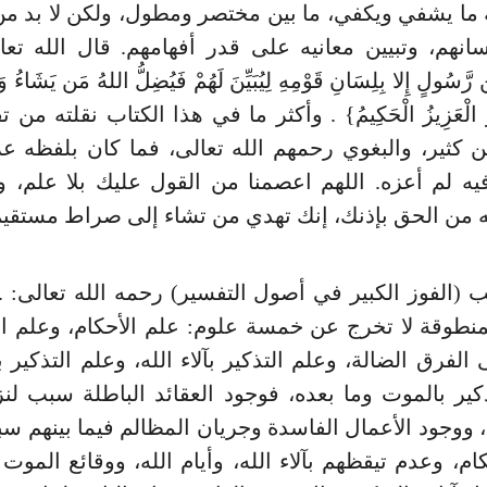
ة ما يشفي ويكفي، ما بين مختصر ومطول، ولكن لا بد م
انهم، وتبيين معانيه على قدر أفهامهم. قال الله تعالى
ن رَّسُولٍ إِلا بِلِسَانِ قَوْمِهِ لِيُبَيِّنَ لَهُمْ فَيُضِلُّ اللهُ مَن يَشَاءُ 
ُوَ الْعَزِيزُ الْحَكِيمُ} . وأكثر ما في هذا الكتاب نقلته من
ن كثير، والبغوي رحمهم الله تعالى، فما كان بلفظه عز
 لم أعزه. اللهم اعصمنا من القول عليك بلا علم، وا
 من الحق بإذنك، إنك تهدي من تشاء إلى صراط مستقيم
(الفوز الكبير في أصول التفسير) رحمه الله تعالى: ..
منطوقة لا تخرج عن خمسة علوم: علم الأحكام، وعلم 
الفرق الضالة، وعلم التذكير بآلاء الله، وعلم التذكير بأ
كير بالموت وما بعده، فوجود العقائد الباطلة سبب لن
ووجود الأعمال الفاسدة وجريان المظالم فيما بينهم س
كام، وعدم تيقظهم بآلاء الله، وأيام الله، ووقائع الموت 