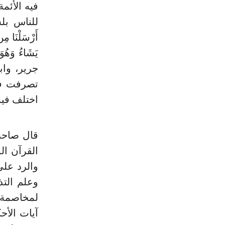
فيه الأئم
للناس بلس
أَرْسَلْنَا مِ
يَشَاءُ وَه
جرير، واب
تصرفت فيه
اختلف فيه
قال صاحب 
القرآن ال
والرد على 
وعلم التذ
لمخاصمة، 
آيات الأح