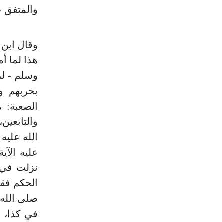
والمتفق ع
وقال ابن جر
هذا لما أم
وسلم - لم
بحربهم و
الصعبة: 
والتابعي
الله علي
عليه الآي
نزلت في ك
الحكم فقط
صلى الله 
في كذا، و