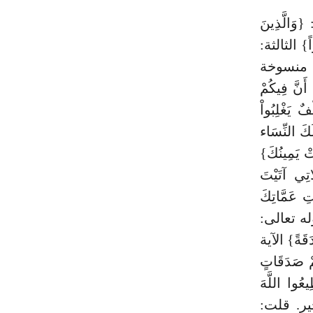
َالَّذِينَ
ْراً} الثالثة:
لآية منسوخة
َّ فِيكُمْ
ٌ يَغْلِبُواْ
كَ النِّسَاء
َتْ يَمِينُكَ}
اتِي آتَيْتَ
تِ عَمَّاتِكَ
قوله تعالى:
َدَقَةً} الآية
ْ صَدَقَاتٍ
يعُوا اللَّهَ
أخير. قلت: