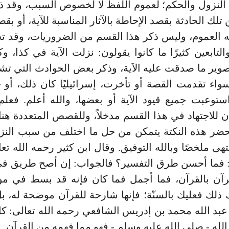
لنزول والحكم؛ لعموم اللفظ لا لخصوص السبب، وقد ذك
لك الحادثة بقصد الإحاطة بالآثار المناسبة للآية، أو بقص
 العموم، وليس ذكر هذا القسم من الضروريات، وقد تح
التابعين كثيرًا ما كانوا يقولون: نزلت الآية في كذا، وك
ير ما صدقت عليه الآية، وذكر بعض الحوادث التي تشمل
واء تقدمت القصة أو تأخرت، إسرائيليًا كان ذلك، أو جاه
 استوعبت جميع قيود الآية أو بعضها، والله أعلم. فعل
ن للاجتهاد في هذا القسم مدخلاً، وللقصص المتعددة هن
ضر هذه النكتة يتمكن من حل ما اختلف من سبب النزو
نتهى ملخصًا وبالله التوفيق. وقال ابن كثير رحمه الله تع
: فما أحسن طرق التفسير؟ فالجواب: إن أصح طريق في
رآن بالقرآن، فما أجمل فما كان فإنه قد بسط في مو
 ذلك فعليك بالسنّة؛ فإنها شارحة للقرآن موضحة له، ب
و عبد الله محمد بن إدريس الشافعي رحمه الله تعالى: ك
لله - صلى الله عليه وسلم - فهو مما فهمه من القرآن.