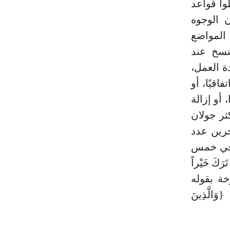
وا قواعد
 الوجوه
 المواضع
نسخ عند
ة العمل،
اقيًا، أو
أو إزالة
ثر جولان
خرين عدد
ا في خمس
رَكَ خَيْراً
منسوخة بقوله
َالَّذِينَ