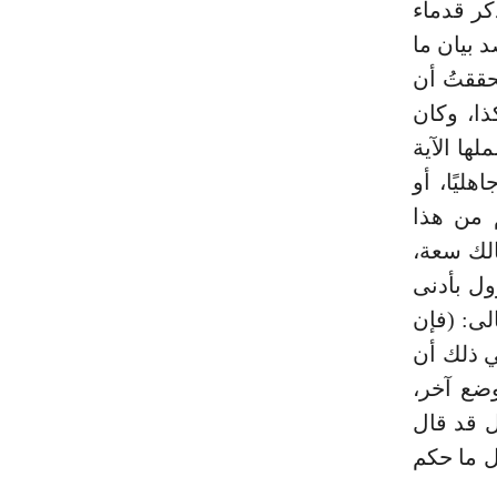
ر قدماء
د بيان ما
ققتُ أن
ذا، وكان
ها الآية
ليًا، أو
م من هذا
الك سعة،
ل بأدنى
الى: (فإن
 ذلك أن
ضع آخر،
ل قد قال
ل ما حكم