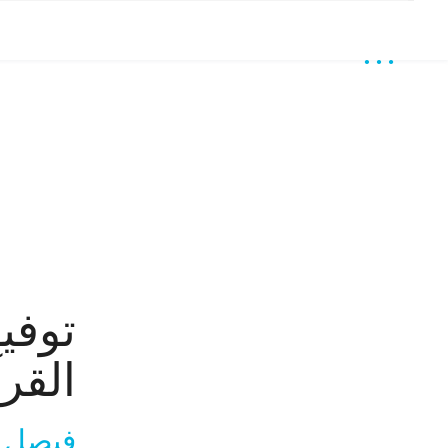
توف
القر
فيصل ا