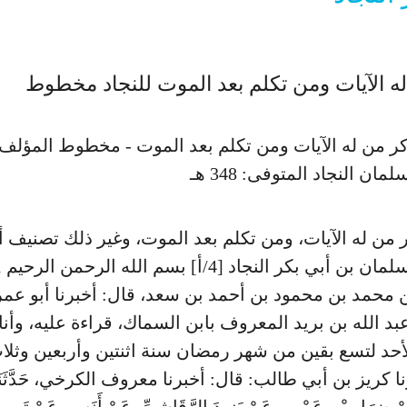
ه الآيات ومن تكلم بعد الموت للنجاد مخطوط
كر من له الآيات ومن تكلم بعد الموت - مخطوط المؤلف: 
ان النجاد المتوفى: 348 هـ
كر من له الآيات، ومن تكلم بعد الموت، وغير ذلك تصنيف أ
 محمد بن محمود بن أحمد بن سعد، قال: أخبرنا أبو عمر
بد الله بن بريد المعروف بابن السماك، قراءة عليه، وأنا
أحد لتسع بقين من شهر رمضان سنة اثنتين وأربعين وثلا
 كريز بن أبي طالب: قال: أخبرنا معروف الكرخي، حَدَّثَنَا بَك
 ضِرَارِ بْنِ عَمْرٍو، عَنْ يَزِيدَ الرَّقَاشِيِّ، عَنْ أَنَسٍ، عَنْ تَمِيمٍ 